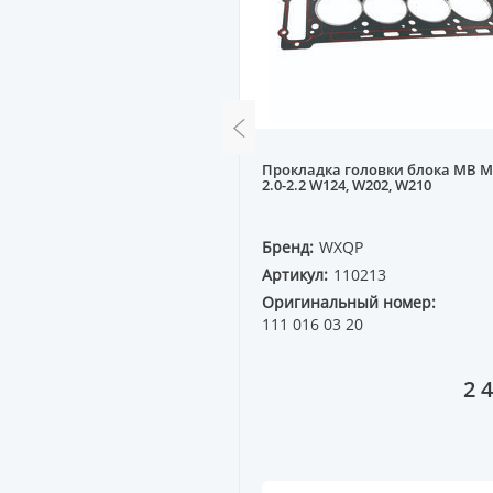
Прокладка головки блока MB M
л DAEWOO DAMAS 0.8
2.0-2.2 W124, W202, W210
QP
Бренд:
WXQP
10517
Артикул:
110213
ный номер:
94581462
Оригинальный номер:
111 016 03 20
12 150 ₸
2 