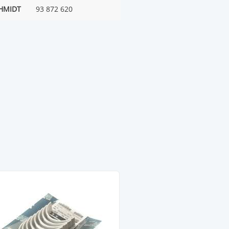
HMIDT
93 872 620