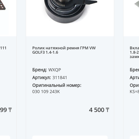
111
Ролик натяжной ремня ГРМ VW
Вкл
GOLF3 1.4-1.6
1.8-
замк
Бренд:
WXQP
Бре
Артикул:
311841
Арти
Оригинальный номер:
Ори
030 109 243K
KS=
499 ₸
4 500 ₸