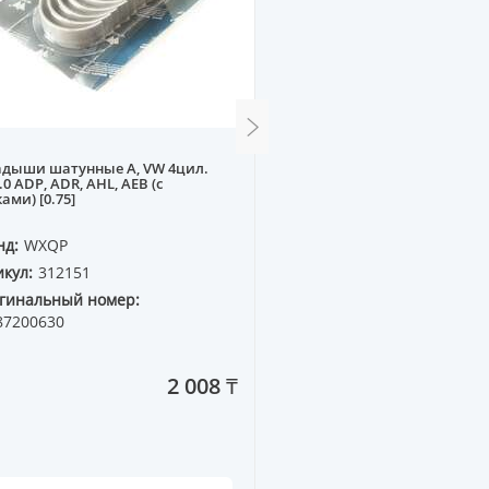
адыши шатунные A, VW 4цил.
Прокладка крышки клап
2.0 ADP, ADR, AHL, AEB (с
SUBARU EJ25D 2шт
ами) [0.75]
нд:
WXQP
Бренд:
WXQP
кул:
312151
Артикул:
10061
гинальный номер:
Оригинальный номер:
87200630
13270-AA082
2 008 ₸