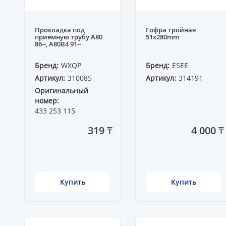
Прокладка под
Гофра тройная
приемную трубу A80
51x280mm
86--, A80B4 91--
Бренд:
WXQP
Бренд:
ESEE
Артикул:
310085
Артикул:
314191
Оригинальный
номер:
433 253 115
319 ₸
4 000 ₸
Купить
Купить