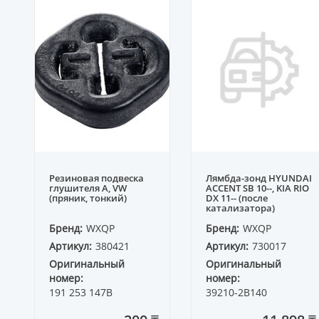
Резиновая подвеска
Лямбда-зонд HYUNDAI
глушителя A, VW
ACCENT SB 10--, KIA RIO
(пряник, тонкий)
DX 11-- (после
катализатора)
Бренд:
WXQP
Бренд:
WXQP
Артикул:
380421
Артикул:
730017
Оригинальный
Оригинальный
номер:
номер:
191 253 147B
39210-2B140