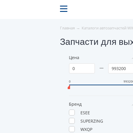
→
Главная
Каталоги автозапчастей W
Запчасти для вы
Цена
—
0
99320
Бренд
ESEE
SUPERZING
WXQP