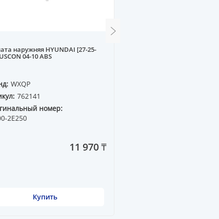
ата наружняя HYUNDAI [27-25-
Амортизатор передний (
TUSCON 04-10 ABS
газовый NISSAN MAXIMA 
R
нд:
WXQP
Бренд:
WXQP
кул:
762141
Артикул:
54330
гинальный номер:
Оригинальный номер:
00-2E250
KYB=334150
11 970 ₸
Купить
Купить