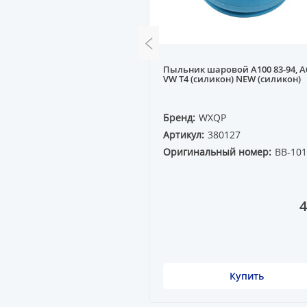
вигателя HYUNDAI
Пыльник шаровой А100 83-94, A6 
--, KIA RIO DX 11-- (левая)
VW T4 (силикон) NEW (силикон)
E
Бренд:
WXQP
10127
Артикул:
380127
ный номер:
Оригинальный номер:
BB-10
00
10 174 ₸
4
Купить
Купить