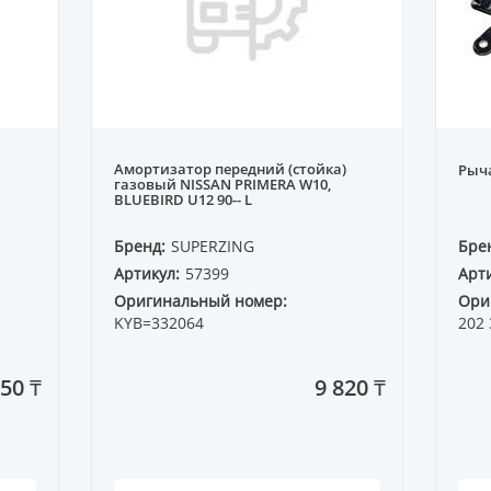
Амортизатор передний (стойка)
Рыч
газовый NISSAN PRIMERA W10,
BLUEBIRD U12 90-- L
Бренд:
SUPERZING
Бре
Артикул:
57399
Арти
Оригинальный номер:
Ори
KYB=332064
202 
50 ₸
9 820 ₸