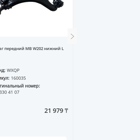
Рычаг задний T-TA CAMR
аг передний MB W202 нижний L
(поперечный нижний)
нд:
WXQP
Бренд:
WXQP
кул:
160035
Артикул:
62105
гинальный номер:
Оригинальный номер:
330 41 07
48730-06150
21 979 ₸