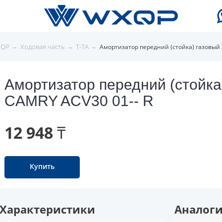
→
→
→
XQP
Ходовая часть
T-TA
Амортизатор передний (стойка) газовый 
Амортизатор передний (стойка
CAMRY ACV30 01-- R
12 948 ₸
Купить
Характеристики
Аналог