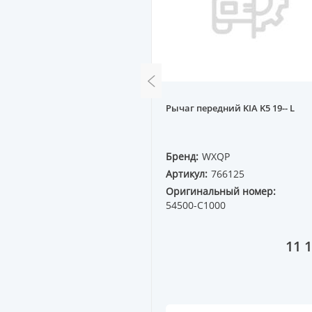
ереднего
Рычаг передний KIA K5 19-- L
ра+отбойник M626 GC,
m)
QP
Бренд:
WXQP
2617
Артикул:
766125
ный номер:
GJ21-34-015
Оригинальный номер:
54500-C1000
1 985 ₸
11 1