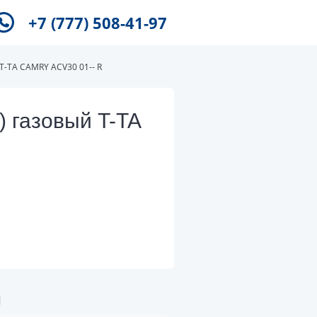
+7 (777) 508-41-97
T-TA CAMRY ACV30 01-- R
) газовый T-TA
и