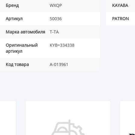
Бренд
WXQP
KAYABA
Артикул
50036
PATRON
Марка автомобиля
T-TA
Оригинальный
KYB=334338
артикул
Код товара
A-013961