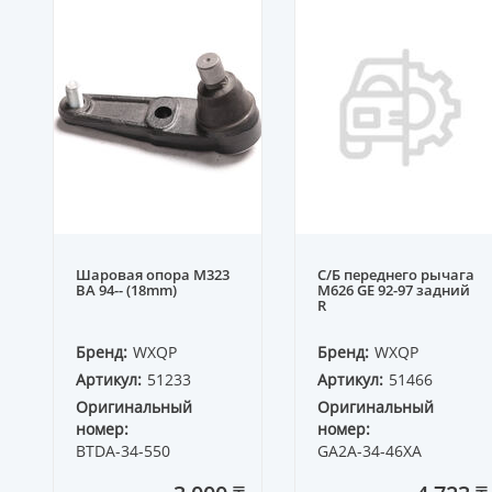
Шаровая опора M323
С/Б переднего рычага
BA 94-- (18mm)
M626 GE 92-97 задний
R
Бренд:
WXQP
Бренд:
WXQP
Артикул:
51233
Артикул:
51466
Оригинальный
Оригинальный
номер:
номер:
BTDA-34-550
GA2A-34-46XA