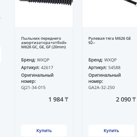
Пыльник переднего
Рулевая тяга M626 GE
амортизатора+отбойник
92--
M626 GC, GE, GF (20mm)
Бренд:
WXQP
Бренд:
WXQP
Артикул:
42617
Артикул:
54588
Оригинальный
Оригинальный
номер:
номер:
GJ21-34-015
GA2A-32-250
1 984 ₸
2 090 ₸
Купить
Купить