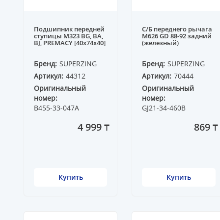
Подшипник передней
С/Б переднего рычага
ступицы M323 BG, BA,
M626 GD 88-92 задний
BJ, PREMACY [40x74x40]
(железный)
Бренд:
SUPERZING
Бренд:
SUPERZING
Артикул:
44312
Артикул:
70444
Оригинальный
Оригинальный
номер:
номер:
B455-33-047A
GJ21-34-460B
4 999 ₸
869 ₸
Купить
Купить