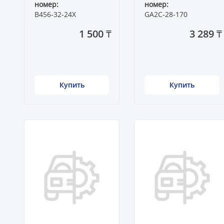
номер:
номер:
B456-32-24X
GA2C-28-170
1 500 ₸
3 289 ₸
Купить
Купить