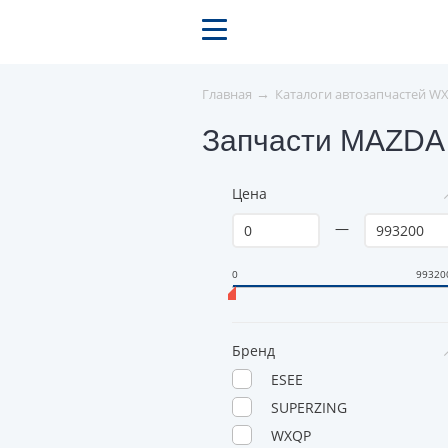
→
Главная
Каталоги автозапчастей W
Запчасти MAZDA
Цена
—
0
99320
Бренд
ESEE
SUPERZING
WXQP