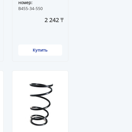
номер:
B455-34-550
2 242 ₸
Купить