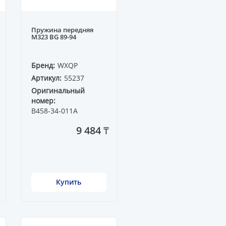
Пружина передняя
M323 BG 89-94
Бренд:
WXQP
Артикул:
55237
Оригинальный
номер:
B458-34-011A
9 484 ₸
Купить