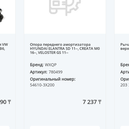
я VW
Опора переднего амортизатора
Рыча
B6,
HYUNDAI ELANTRA SD 11--, CREATA M0
верх
16--, VELOSTER GS 11--
Бренд:
WXQP
Бре
Артикул:
780499
Арти
Оригинальный номер:
Ори
54610-3X200
203 
090 ₸
7 237 ₸