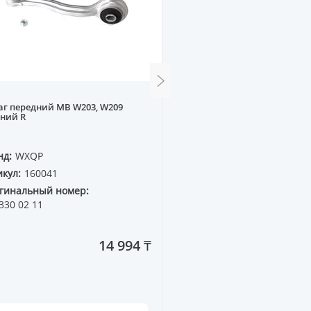
г передний MB W203, W209
Амортизатор задний га
ний R
MITSUBISHI GALANT E3# 8
нд:
WXQP
Бренд:
SUPERZING
кул:
160041
Артикул:
57401
гинальный номер:
Оригинальный номер:
330 02 11
KYB=441053
14 994 ₸