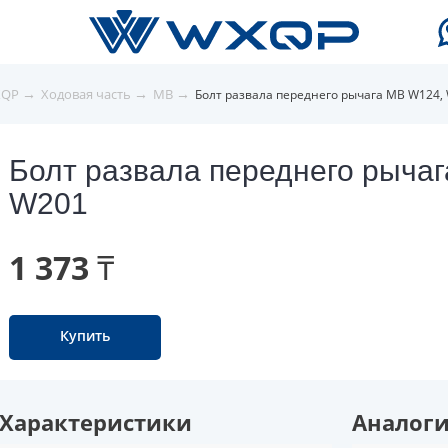
→
→
→
XQP
Ходовая часть
MB
Болт развала переднего рычага MB W124,
Болт развала переднего рыча
W201
1 373 ₸
Купить
Характеристики
Аналог