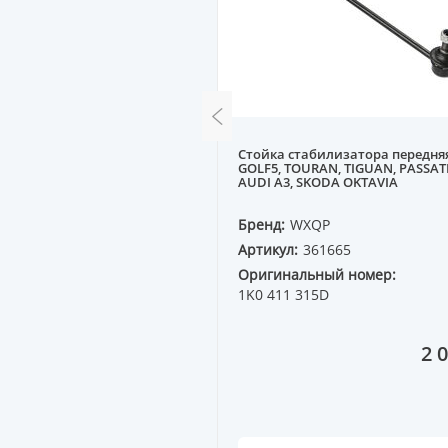
ты внутренней A, VW
Стойка стабилизатора передня
GOLF5, TOURAN, TIGUAN, PASSAT
AUDI A3, SKODA OKTAVIA
E
Бренд:
WXQP
60045
Артикул:
361665
ный номер:
Оригинальный номер:
01
1K0 411 315D
110 ₸
2 