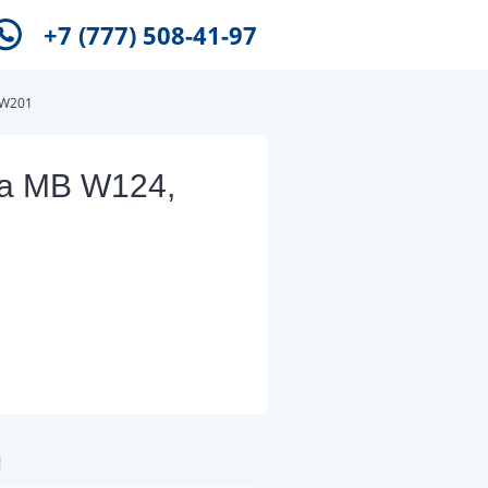
+7 (777) 508-41-97
 W201
га MB W124,
и