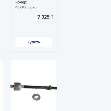
номер:
48710-33070
7 325 ₸
Купить