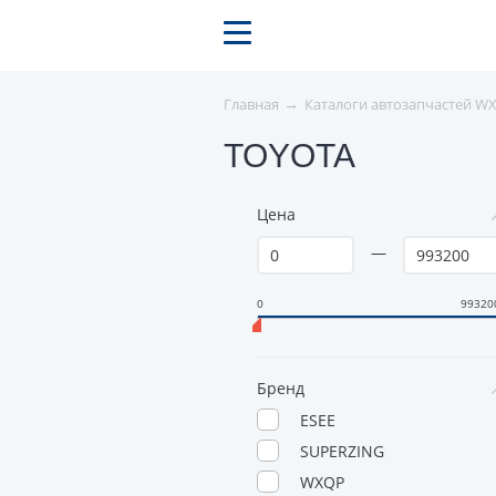
→
Главная
Каталоги автозапчастей W
TOYOTA
Цена
—
0
99320
Бренд
ESEE
SUPERZING
WXQP