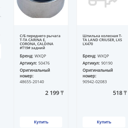
С/Б переднего рычага
Шпилька колесная T-
T-TA CARINA E,
TA LAND CRIUSER, LXS
CORONA, CALDINA
LX470
#T19# задний
Бренд:
WXQP
Бренд:
WXQP
Артикул:
50476
Артикул:
90190
Оригинальный
Оригинальный
номер:
номер:
48655-20140
90942-02083
2 199 ₸
518 ₸
Купить
Купить