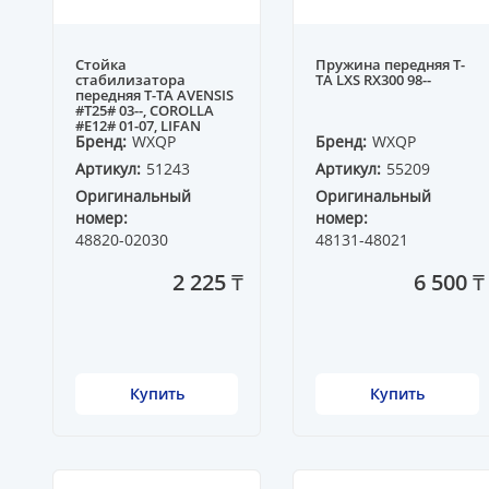
Стойка
Пружина передняя T-
стабилизатора
TA LXS RX300 98--
передняя T-TA AVENSIS
#T25# 03--, COROLLA
#E12# 01-07, LIFAN
SOLANO 07--
Бренд:
WXQP
Бренд:
WXQP
Артикул:
51243
Артикул:
55209
Оригинальный
Оригинальный
номер:
номер:
48820-02030
48131-48021
2 225 ₸
6 500 ₸
Купить
Купить