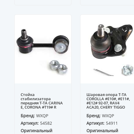
Стойка
Шаровая опора T-TA
стабилизатора
COROLLA #E10#, #E11#,
передняя T-TA CARINA
#E12# 92-07, RAV4
E, CORONA #T19# R
ACA20, CHERY TIGGO
Бренд:
WXQP
Бренд:
WXQP
Артикул:
54582
Артикул:
54911
Оригинальный
Оригинальный