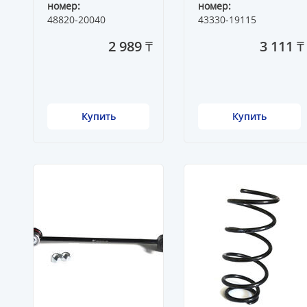
номер:
номер:
48820-20040
43330-19115
2 989 ₸
3 111 ₸
Купить
Купить