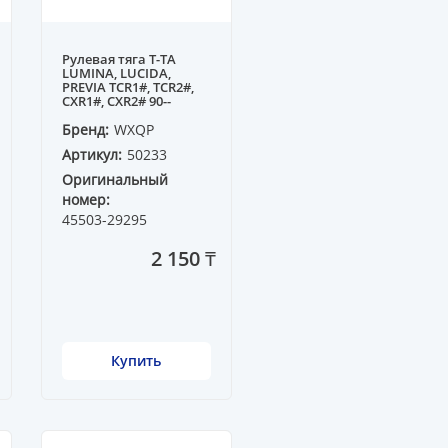
Рулевая тяга T-TA
LUMINA, LUCIDA,
PREVIA TCR1#, TCR2#,
CXR1#, CXR2# 90--
Бренд:
WXQP
Артикул:
50233
Оригинальный
номер:
45503-29295
2 150 ₸
Купить