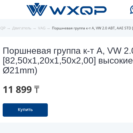
→
→
→
XQP
Двигатель
VAG
Поршневая группа к-т A, VW 2.0 ABT, AAE STD
Поршневая группа к-т A, VW 2
[82,50x1,20x1,50x2,00] высоки
Ø21mm)
11 899 ₸
Купить