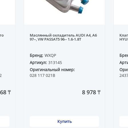
го
Маслянный охладитель AUDI A4, A6
Клап
97--, VW PASSAT5 96-- 1.6-1.8T
HYUN
Бренд:
WXQP
Бре
Артикул:
313145
Арти
Оригинальный номер:
Ори
2
028 117 021B
243
68 ₸
8 978 ₸
Купить