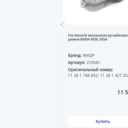
д карбюратор A, VW
Натяжной механизм ручейково
к
ремня BMW M50, M54
QP
Бренд:
WXQP
80995
Артикул:
210581
ный номер:
Оригинальный номер:
1F
11 28 1 748 832; 11 28 1 427 25
2 800 ₸
11 5
Купить
Купить