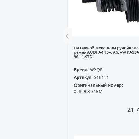
жной ремня ГРМ AUDI A4
Натяжной механизм ручейково
-, VW PASSAT5 1.8 ADR, AEB
ремня AUDI A4 95--, A6, VW PASS
96-- 1.9TDI
QP
Бренд:
WXQP
10451
Артикул:
310111
ный номер:
Оригинальный номер:
3D
028 903 315M
9 299 ₸
21 7