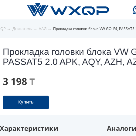
→
→
→
XQP
Двигатель
VAG
Прокладка головки блока VW GOLF4, PASSAT5 2.
Прокладка головки блока VW 
PASSAT5 2.0 APK, AQY, AZH, A
3 198 ₸
Купить
Характеристики
Аналог