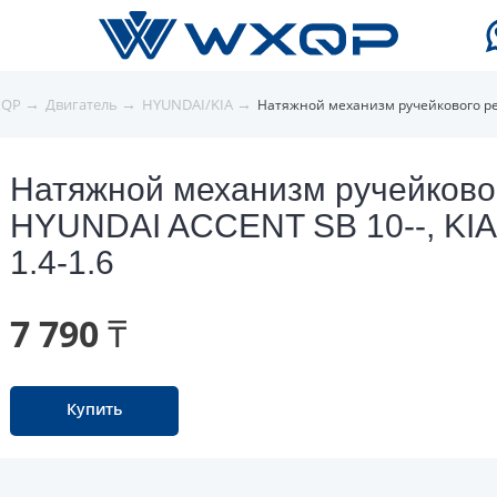
→
→
→
XQP
Двигатель
HYUNDAI/KIA
Натяжной механизм ручейкового рем
Натяжной механизм ручейково
HYUNDAI ACCENT SB 10--, KIA
1.4-1.6
7 790 ₸
Купить