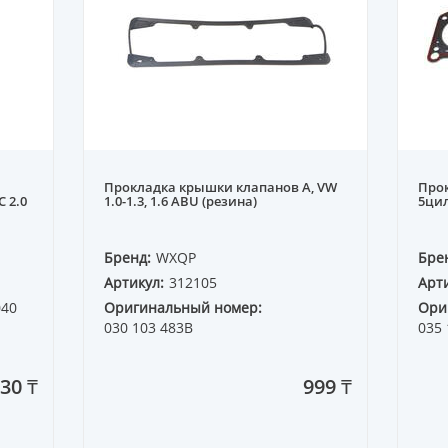
Прокладка крышки клапанов A, VW
Прок
C 2.0
1.0-1.3, 1.6 ABU (резина)
5цил
Бренд:
WXQP
Бре
Артикул:
312105
Арти
040
Оригинальный номер:
Ори
030 103 483B
035 
30 ₸
999 ₸