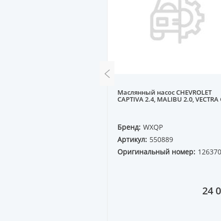
Маслянный насос CHEVROLET
 A, VW
CAPTIVA 2.4, MALIBU 2.0, VECTRA 
QP
Бренд:
WXQP
11959
Артикул:
550889
ный номер:
Оригинальный номер:
12637
6H
26 499 ₸
24 0