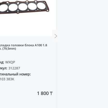
ладка головки блока A100 1.8
Подушка под карбюрато
. (79,5mm)
3дырки L
нд:
WXQP
Бренд:
WXQP
кул:
312287
Артикул:
380997
гинальный номер:
Оригинальный номер:
103 383K
1 800 ₸