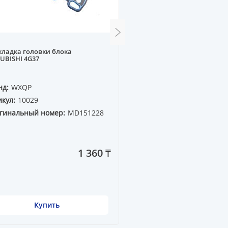
ладка головки блока
Ролик обводной ручейко
UBISHI 4G37
MB M104, M120 W140 (8PK
нд:
WXQP
Бренд:
WXQP
кул:
10029
Артикул:
111143
гинальный номер:
MD151228
Оригинальный номер:
120 200 04 70
1 360 ₸
Купить
Купить