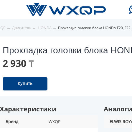
→
→
→
XQP
Двигатель
HONDA
Прокладка головки блока HONDA F20, F22
Прокладка головки блока HON
2 930 ₸
Купить
Характеристики
Аналог
Бренд
WXQP
ELWIS ROY