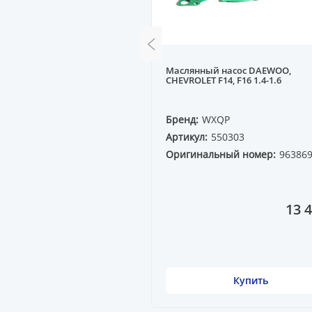
жной ремня ГРМ A100 C4
Маслянный насос DAEWOO,
4 2.6-2.8
CHEVROLET F14, F16 1.4-1.6
QP
Бренд:
WXQP
11609
Артикул:
550303
ный номер:
Оригинальный номер:
96386
3C
3 395 ₸
13 4
Купить
Купить