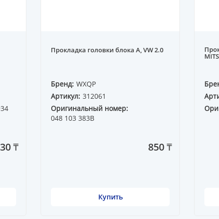
Прок
Прокладка головки блока A, VW 2.0
MITS
Бренд:
WXQP
Бре
Артикул:
312061
Арти
934
Оригинальный номер:
Ори
048 103 383B
30 ₸
850 ₸
Купить