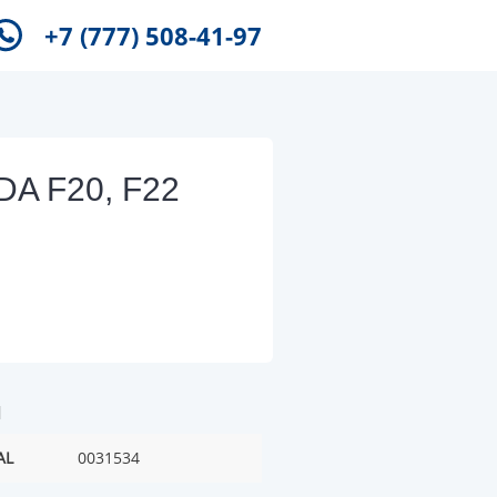
+7 (777) 508-41-97
DA F20, F22
и
AL
0031534