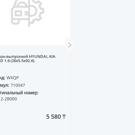
ан выпускной HYUNDAI, KIA
Прокладка крышки клап
D 1.6 (26x5.5x92.6)
1.9 DIESEL (фигурная)
нд:
WXQP
Бренд:
WXQP
кул:
710047
Артикул:
311931
гинальный номер:
Оригинальный номер:
12-2B000
028 103 483G
5 580 ₸