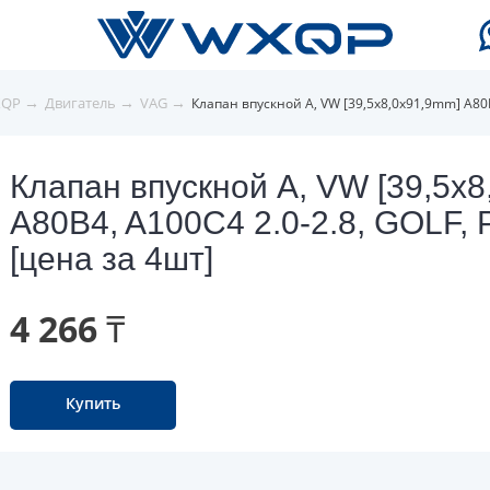
→
→
→
XQP
Двигатель
VAG
Клапан впускной A, VW [39,5x8,0x91,9mm] A80B
Клапан впускной A, VW [39,5x
A80B4, A100C4 2.0-2.8, GOLF, 
[цена за 4шт]
4 266 ₸
Купить