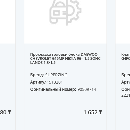
Прокладка головки блока DAEWOO,
Клап
CHEVROLET G15MF NEXIA 96-- 1.5 SOHC
G4FC
LANOS 1.3/1.5
Бренд:
SUPERZING
Бре
Артикул:
513201
Арти
Оригинальный номер:
90509714
Ори
222
80 ₸
1 652 ₸