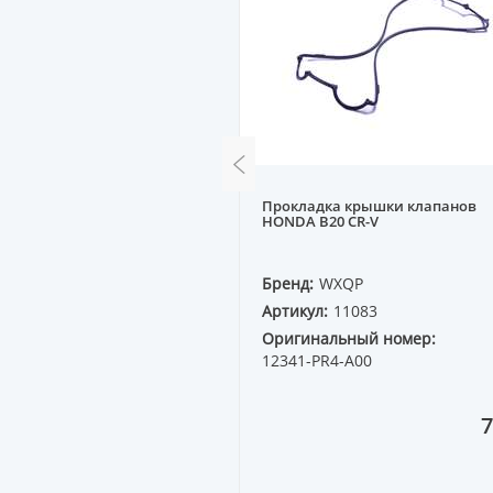
скной A, VW
Прокладка крышки клапанов
,9mm] A, VW 1.6-2.0 [цена
HONDA B20 CR-V
QP
Бренд:
WXQP
11407
Артикул:
11083
ный номер:
Оригинальный номер:
1K
12341-PR4-A00
3 398 ₸
7