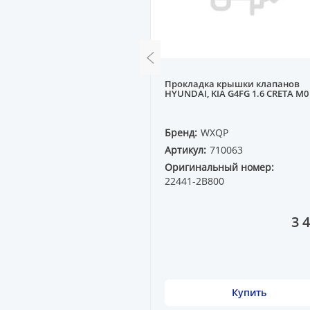
I (маслянной системы)
Прокладка крышки клапанов
IA (возвратный)
HYUNDAI, KIA G4FG 1.6 СRETA M0 
QP
Бренд:
WXQP
15927
Артикул:
710063
ный номер:
Оригинальный номер:
00
22441-2B800
7 531 ₸
3 
Купить
Купить