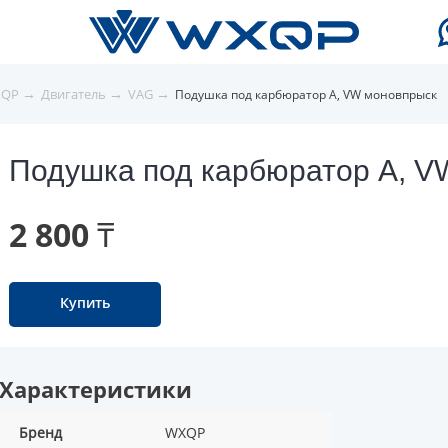
→
→
→
XQP
Двигатель
VAG
Подушка под карбюратор A, VW моновпрыск
Подушка под карбюратор A, V
2 800 ₸
Купить
Характеристики
Бренд
WXQP