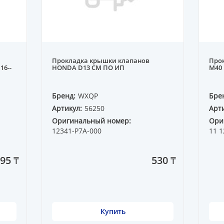
Прокладка крышки клапанов
Про
16--
HONDA D13 СМ ПО ИП
M40 
Бренд:
WXQP
Бре
Артикул:
56250
Арти
Оригинальный номер:
Ори
12341-P7A-000
11 1
495 ₸
530 ₸
Купить