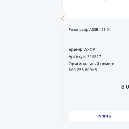
A80B4 91--
Резонатор A80B4 91-94
QP
Бренд:
WXQP
15487
Артикул:
316817
ный номер:
Оригинальный номер:
09M
8A0 253 609AB
16 410 ₸
8 
Купить
Купить