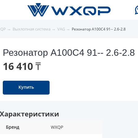
→
→
→
XQP
Выхлопная система
VAG
Резонатор A100C4 91-- 2.6-2.8
Резонатор A100C4 91-- 2.6-2.8
16 410 ₸
Купить
Характеристики
Бренд
WXQP