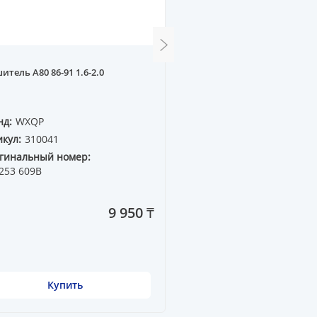
Резонатор DAEWOO NEXIA 
итель A80 86-91 1.6-2.0
установки без нейтрали
нд:
WXQP
Бренд:
WXQP
кул:
310041
Артикул:
511071
гинальный номер:
Оригинальный номер:
253 609B
9 950 ₸
Купить
Купить