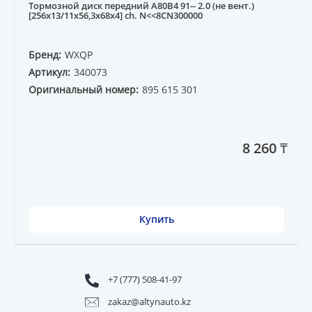
Тормозной диск передний A80B4 91-- 2.0 (не вент.)
[256x13/11x56,3x68x4] ch. N<<8CN300000
Бренд:
WXQP
Артикул:
340073
Оригинальный номер:
895 615 301
8 260 ₸
Купить
+7 (777) 508-41-97
zakaz@altynauto.kz