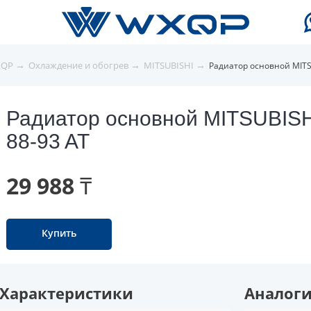
→
→
→
XQP
Охлаждение и обогрев
MITSUBISHI
Радиатор основной MITS
Радиатор основной MITSUBIS
88-93 AT
29 988 ₸
Купить
Характеристики
Аналог