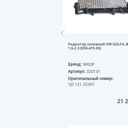
сновной CHEVROLET
Радиатор основной VW GOLF4, 
, C140 06-- [508-673-26] AT
1.6-2.3 [650-415-30]
QP
Бренд:
WXQP
61563
Артикул:
320131
ный номер:
20777042
Оригинальный номер:
1J0 121 253AT
53 000 ₸
21 2