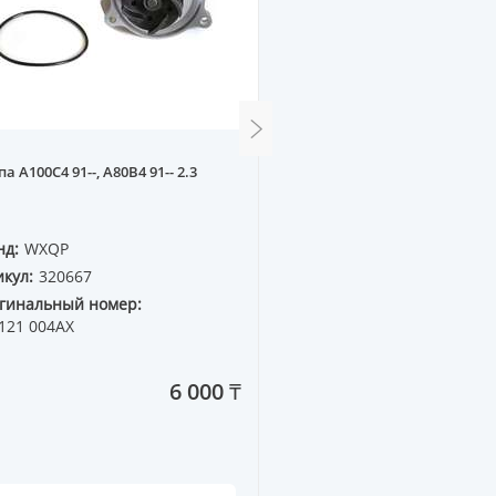
Радиатор основной CHE
а A100C4 91--, A80B4 91-- 2.3
#T25# 08-- 1.4 [600x410x25
нд:
WXQP
Бренд:
WXQP
кул:
320667
Артикул:
520113
гинальный номер:
Оригинальный номер:
121 004AX
6 000 ₸