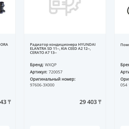
BORA
Радиатор кондиционера HYUNDAI
Помп
ELANTRA SD 11--, KIA CEED A2 12--,
CERATO A7 13--
Бренд:
WXQP
Бре
Артикул:
720057
Арти
Оригинальный номер:
Ори
97606-3X000
054 
43 ₸
29 403 ₸