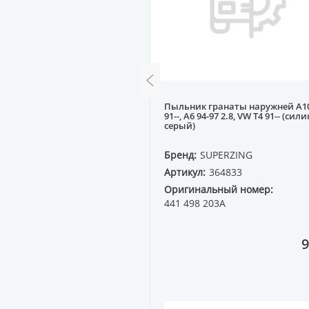
р передний (стойка)
Пыльник гранаты наружней A1
SAN TEANA J32 08-- R
91--, A6 94-97 2.8, VW T4 91-- (сил
серый)
QP
Бренд:
SUPERZING
6150
Артикул:
364833
ный номер:
Оригинальный номер:
1A
441 498 203A
13 690 ₸
9