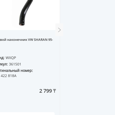
вой наконечник VW SHARAN 95-
Пружина передняя MB W1
нд:
WXQP
Бренд:
WXQP
кул:
361501
Артикул:
163231
гинальный номер:
Оригинальный номер:
 422 818A
124 321 21 04
2 799 ₸