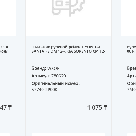
00С4
Пыльник рулевой рейки HYUNDAI
Руле
икон/
SANTA FE DM 12--, KIA SORENTO XM 12-
00 R
-
Бренд:
WXQP
Бре
Артикул:
780629
Арти
Оригинальный номер:
Ори
57740-2P000
7M0
47 ₸
1 075 ₸