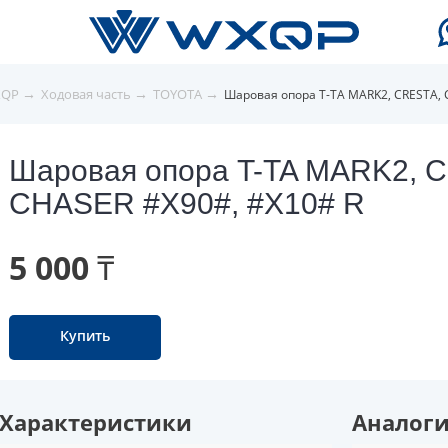
→
→
→
XQP
Ходовая часть
TOYOTA
Шаровая опора T-TA MARK2, CRESTA, 
Шаровая опора T-TA MARK2, 
CHASER #X90#, #X10# R
5 000 ₸
Купить
Характеристики
Аналог