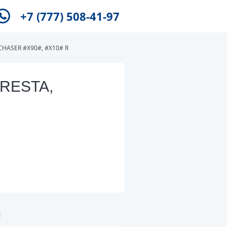
+7 (777) 508-41-97
CHASER #X90#, #X10# R
CRESTA,
и