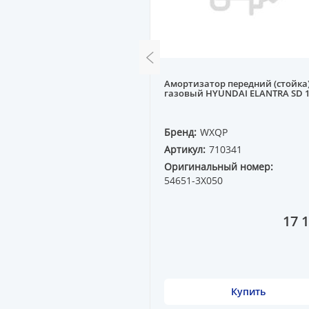
редняя MB W140 91-99
Амортизатор передний (стойка
л
газовый HYUNDAI ELANTRA SD 11
QP
Бренд:
WXQP
70405
Артикул:
710341
ный номер:
Оригинальный номер:
 04
54651-3X050
9 600 ₸
17 1
Купить
Купить