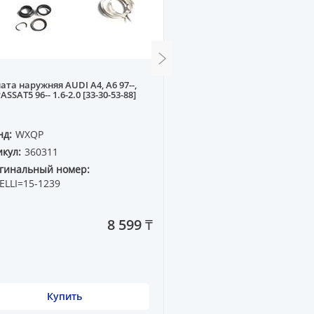
ата наружняя AUDI A4, A6 97--,
Стойка стабилизатора п
ASSAT5 96-- 1.6-2.0 [33-30-53-88]
HYUNDAI SONATA YF 09--,
10-- R
нд:
WXQP
Бренд:
WXQP
кул:
360311
Артикул:
770357
гинальный номер:
Оригинальный номер:
ELLI=15-1239
54840-2T000
8 599 ₸
Купить
Купить