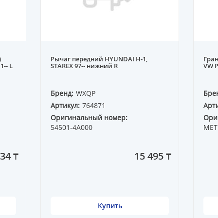
)
Рычаг передний HYUNDAI H-1,
Гран
-- L
STAREX 97-- нижний R
VW P
Бренд:
WXQP
Бре
Артикул:
764871
Арти
Оригинальный номер:
Ори
54501-4A000
MET
34 ₸
15 495 ₸
Купить