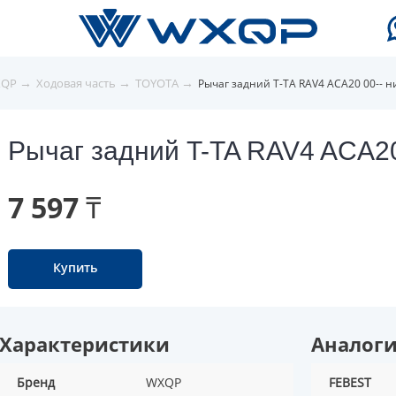
→
→
→
XQP
Ходовая часть
TOYOTA
Рычаг задний T-TA RAV4 ACA20 00-- 
Рычаг задний T-TA RAV4 ACA20
7 597 ₸
Купить
Характеристики
Аналог
Бренд
WXQP
FEBEST