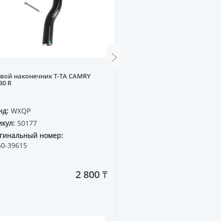
вой наконечник T-TA CAMRY
С/Б заднего рычага BMW
30 R
нд:
WXQP
Бренд:
WXQP
кул:
50177
Артикул:
280237
гинальный номер:
Оригинальный номер:
60-39615
33 32 9 061 946
2 800 ₸