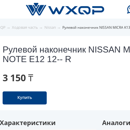
→
→
→
XQP
Ходовая часть
Nissan
Рулевой наконечник NISSAN MICRA K13 1
Рулевой наконечник NISSAN MI
NOTE E12 12-- R
3 150 ₸
Купить
Характеристики
Аналог