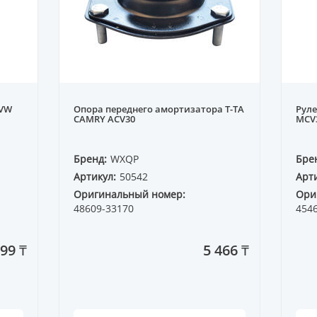
 VW
Опора переднего амортизатора T-TA
Руле
CAMRY ACV30
MCV
Бренд:
WXQP
Бре
Артикул:
50542
Арти
Оригинальный номер:
Ори
48609-33170
454
99 ₸
5 466 ₸