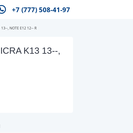
+7 (777) 508-41-97
3--, NOTE E12 12-- R
CRA K13 13--,
и