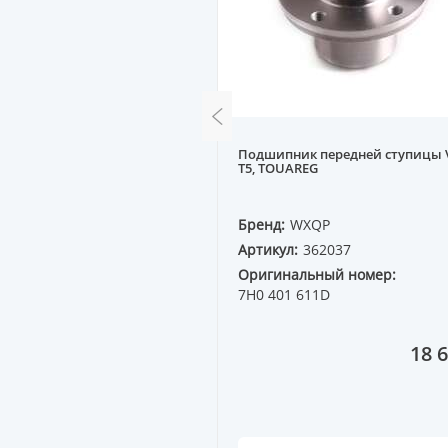
р передний (стойка)
Подшипник передней ступицы
TSUBISHI CARISMA DA 1.8
T5, TOUAREG
QP
Бренд:
WXQP
4920
Артикул:
362037
ный номер:
Оригинальный номер:
5
7H0 401 611D
23 800 ₸
18 6