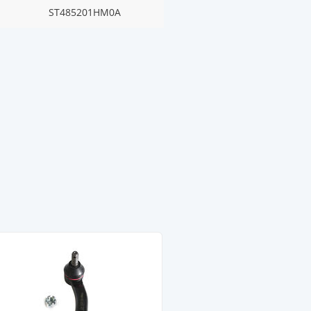
ST485201HM0A