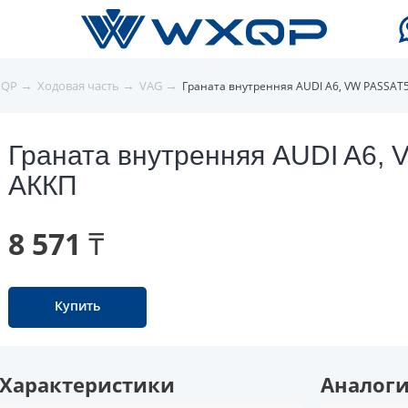
→
→
→
XQP
Ходовая часть
VAG
Граната внутренняя AUDI A6, VW PASSAT
Граната внутренняя AUDI A6,
АККП
8 571 ₸
Купить
Характеристики
Аналог