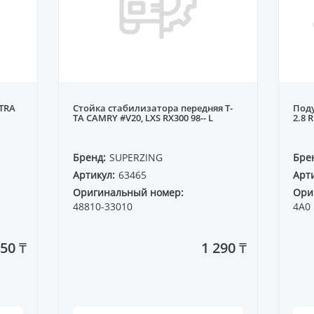
TRA
Стойка стабилизатора передняя T-
Поду
TA CAMRY #V20, LXS RX300 98-- L
2.8 R
Бренд:
SUPERZING
Бре
Артикул:
63465
Арти
Оригинальный номер:
Ори
48810-33010
4A0 
850 ₸
1 290 ₸