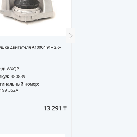
шка двигателя A100C4 91-- 2.6-
Рычаг передний VW POLO 
шаровой) R
нд:
WXQP
Бренд:
WXQP
кул:
380839
Артикул:
363933
гинальный номер:
Оригинальный номер:
199 352A
6RU 407 152
13 291 ₸