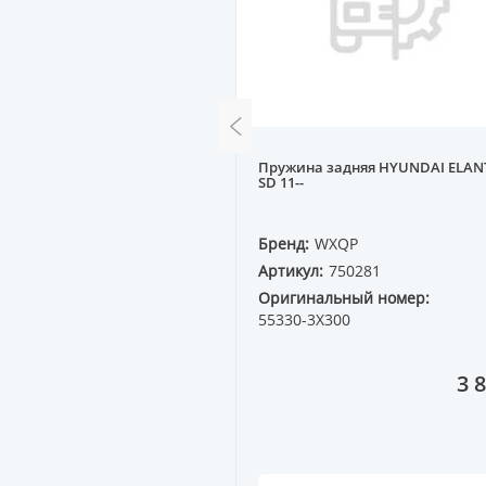
ружняя DAEWOO [33-29-52]
Пружина задняя HYUNDAI ELAN
IA 08--
SD 11--
PERZING
Бренд:
WXQP
80855
Артикул:
750281
Оригинальный номер:
55330-3X300
6 609 ₸
3 