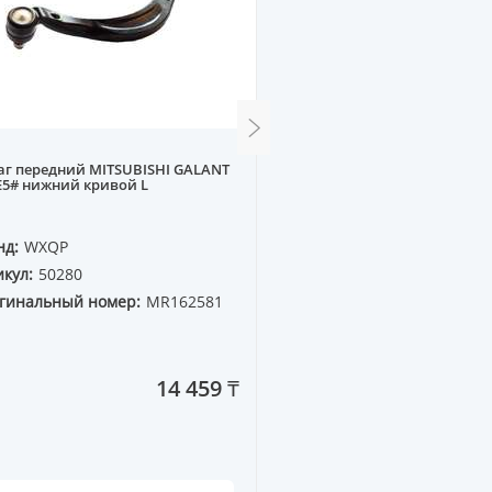
г передний MITSUBISHI GALANT
Пружина задняя BMW E3
 E5# нижний кривой L
нд:
WXQP
Бренд:
WXQP
кул:
50280
Артикул:
270125
гинальный номер:
MR162581
Оригинальный номер:
33 53 1 093 635
14 459 ₸