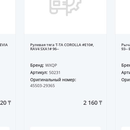
EVIA
Рулевая тяга T-TA COROLLA #E10#,
Рыча
RAV4 SXA1# 96--
93--
Бренд:
WXQP
Бре
Артикул:
50231
Арти
Оригинальный номер:
Ори
45503-29365
620 ₸
2 160 ₸