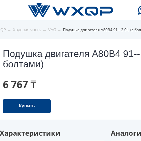
→
→
→
XQP
Ходовая часть
VAG
Подушка двигателя A80B4 91-- 2.0 L (с бо
Подушка двигателя A80B4 91-- 
болтами)
6 767 ₸
Купить
Характеристики
Аналог