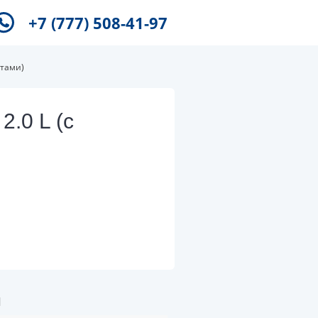
+7 (777) 508-41-97
лтами)
2.0 L (с
и