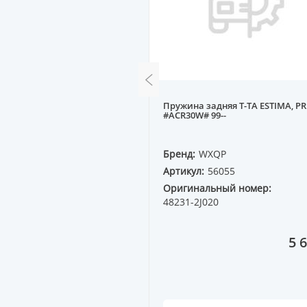
адняя HYUNDAI ACCENT
Пружина задняя T-TA ESTIMA, PR
RIO JB 05--
#ACR30W# 99--
QP
Бренд:
WXQP
64237
Артикул:
56055
ный номер:
Оригинальный номер:
00
48231-2J020
2 730 ₸
5 