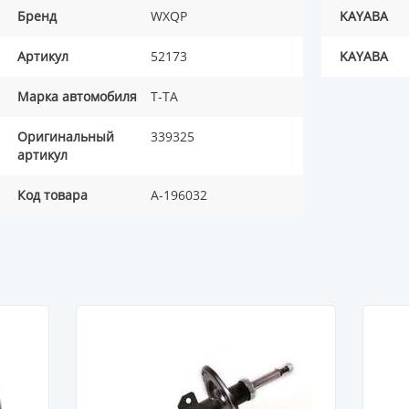
Бренд
WXQP
KAYABA
Артикул
52173
KAYABA
Марка автомобиля
T-TA
Оригинальный
339325
артикул
Код товара
A-196032