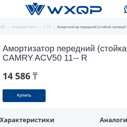
→
→
→
XQP
Ходовая часть
T-TA
Амортизатор передний (стойка) газовый 
Амортизатор передний (стойка
CAMRY ACV50 11-- R
14 586 ₸
Купить
Характеристики
Аналог