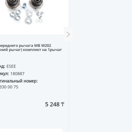
переднего рычага MB W202
Амортизатор задний га
ний рычаг) комплект на 1рычаг
W202
нд:
ESEE
Бренд:
SUPERZING
кул:
180887
Артикул:
163857
гинальный номер:
Оригинальный номер:
330 00 75
SACHS=170 451
5 248 ₸