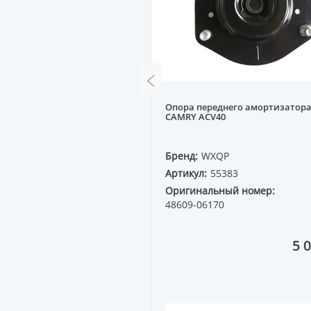
редняя VW PASSAT 88--
Опора переднего амортизатора
0mm]
CAMRY ACV40
QP
Бренд:
WXQP
60291
Артикул:
55383
ный номер:
Оригинальный номер:
3B
48609-06170
4 763 ₸
5 