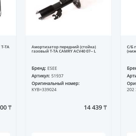
 T-TA
Амортизатор передний (стойка)
С/Б 
газовый T-TA CAMRY ACV40 07-- L
(ниж
Бренд:
ESEE
Бре
Артикул:
51937
Арти
Оригинальный номер:
Ори
KYB=339024
202 
000 ₸
14 439 ₸