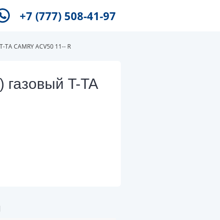
+7 (777) 508-41-97
T-TA CAMRY ACV50 11-- R
) газовый T-TA
и