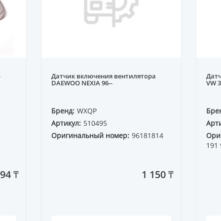
-
Датчик включения вентилятора
Датч
DAEWOO NEXIA 96--
VW 3
Бренд:
WXQP
Бре
Артикул:
510495
Арти
Оригинальный номер:
96181814
Ори
191 
594 ₸
1 150 ₸