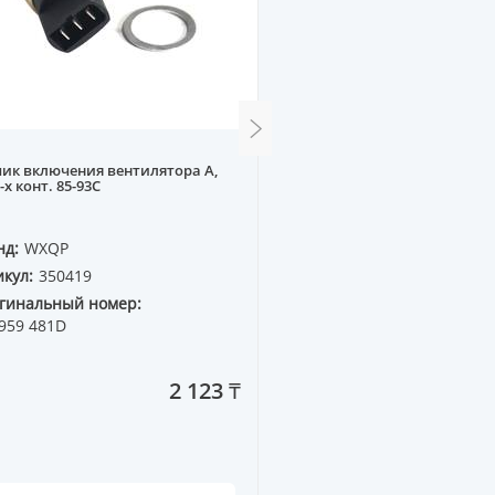
ик включения вентилятора A,
Генератор MITSUBIHI GA
-х конт. 85-93C
нд:
WXQP
Бренд:
SUPERZING
кул:
350419
Артикул:
13501
гинальный номер:
Оригинальный номер:
959 481D
2 123 ₸