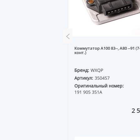
ючения вентилятора A,
Коммутатор A100 83--, A80 --91 (7
. 70-78C
конт.)
QP
Бренд:
WXQP
51623
Артикул:
350457
ный номер:
Оригинальный номер:
1D
191 905 351A
1 699 ₸
2 