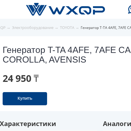
→
→
→
XQP
Электрооборудование
TOYOTA
Генератор T-TA 4AFE, 7AFE C
Генератор T-TA 4AFE, 7AFE C
COROLLA, AVENSIS
24 950 ₸
Купить
Характеристики
Аналог