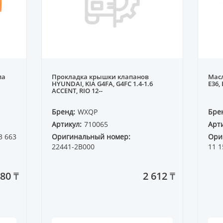
па
Прокладка крышки клапанов
Масл
HYUNDAI, KIA G4FA, G4FC 1.4-1.6
E36,
ACCENT, RIO 12--
Бренд:
WXQP
Бре
Артикул:
710065
Арти
3 663
Оригинальный номер:
Ори
22441-2B000
11 1
80 ₸
2 612 ₸