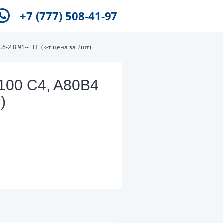
+7 (777) 508-41-97
-2.8 91-- "П" (к-т цена за 2шт)
100 C4, A80B4
)
и