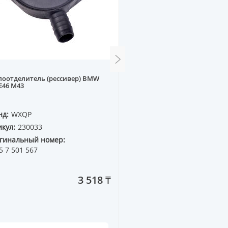
оотделитель (рессивер) BMW
Ролик натяжной ремня Г
 E46 M43
95--, A6 97--, VW PASSAT5 
нд:
WXQP
Бренд:
WXQP
кул:
230033
Артикул:
310451
гинальный номер:
Оригинальный номер:
5 7 501 567
058 109 243D
3 518 ₸