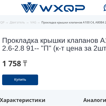
→
→
→
XQP
Двигатель
VAG
Прокладка крышки клапанов A100 C4, A80B4 2.6
Прокладка крышки клапанов A
2.6-2.8 91-- "П" (к-т цена за 2шт
1 758 ₸
Купить
Характеристики
Аналог