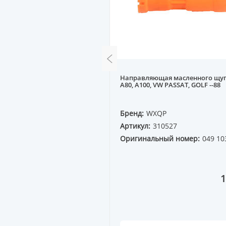
рышки двигателя MAZDA
Направляющая масленного щу
] FS, FP, KL, KF передний
A80, A100, VW PASSAT, GOLF --88
QP
Бренд:
WXQP
0032
Артикул:
310527
ный номер:
Оригинальный номер:
049 10
2
400 ₸
1