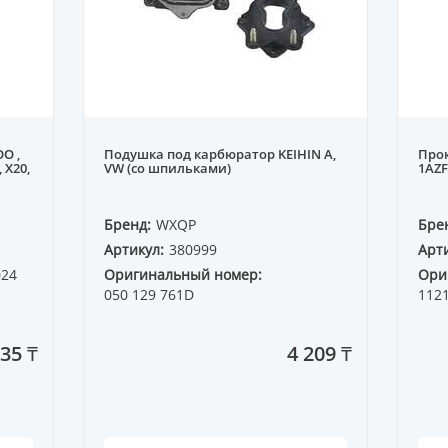
O ,
Подушка под карбюратор KEIHIN A,
Прок
 X20,
VW (со шпильками)
1AZF
Бренд:
WXQP
Бре
Артикул:
380999
Арти
024
Оригинальный номер:
Ори
050 129 761D
112
035 ₸
4 209 ₸