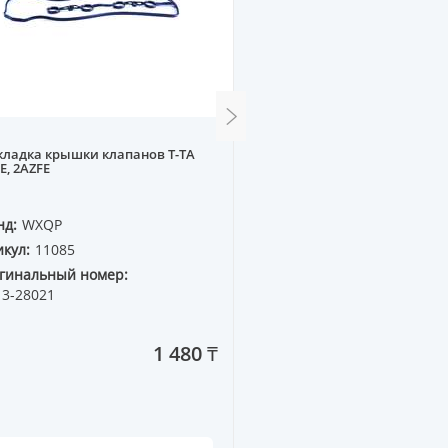
ладка крышки клапанов T-TA
Прокладка крышки клап
E, 2AZFE
4цил. (резина) без желе
нд:
WXQP
Бренд:
ESEE
кул:
11085
Артикул:
311937
гинальный номер:
Оригинальный номер:
13-28021
051 103 483A
1 480 ₸