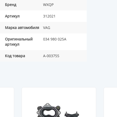
Бренд
WXQP
Артикул
312021
Марка автомобиля
VAG
Оригинальный
034 980 025A
артикул
Код товара
A-003755