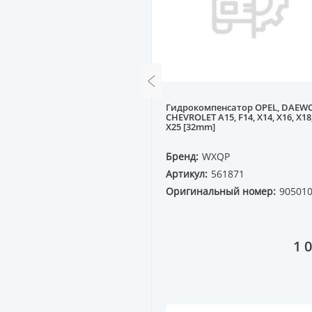
головки блока MAZDA F8,
Гидрокомпенсатор OPEL, DAEWO
-92 1.8-2.0
CHEVROLET A15, F14, X14, X16, X18,
X25 [32mm]
QP
Бренд:
WXQP
0017
Артикул:
561871
ный номер:
Оригинальный номер:
90501
1
1 500 ₸
1 