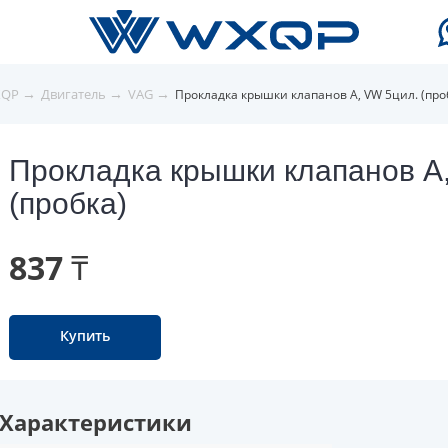
→
→
→
XQP
Двигатель
VAG
Прокладка крышки клапанов A, VW 5цил. (про
Прокладка крышки клапанов A
(пробка)
837 ₸
Купить
Характеристики