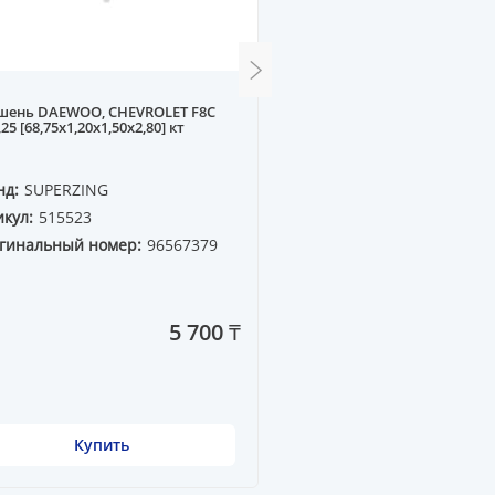
шень DAEWOO, CHEVROLET F8C
Вкладыши шатунные B
,25 [68,75x1,20x1,50x2,80] кт
[STD]
нд:
SUPERZING
Бренд:
WXQP
кул:
515523
Артикул:
210501
гинальный номер:
96567379
Оригинальный номер:
KS=87490600
5 700 ₸
Купить
Купить