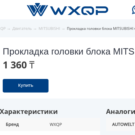
→
→
→
XQP
Двигатель
MITSUBISHI
Прокладка головки блока MITSUBISHI
Прокладка головки блока MIT
1 360 ₸
Купить
Характеристики
Аналог
Бренд
WXQP
AUTOWELT