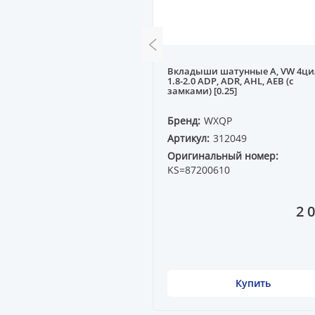
головки блока MB M111
Вкладыши шатунные A, VW 4ци
4, W202, W210
1.8-2.0 ADP, ADR, AHL, AEB (с
замками) [0.25]
QP
Бренд:
WXQP
10213
Артикул:
312049
ный номер:
Оригинальный номер:
 20
KS=87200610
2 499 ₸
2 
Купить
Купить