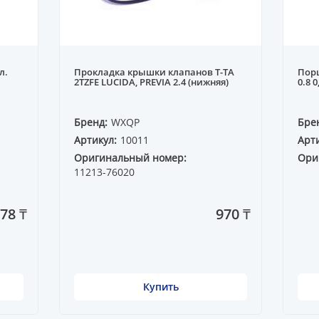
л.
Прокладка крышки клапанов T-TA
Пор
2TZFE LUCIDA, PREVIA 2.4 (нижняя)
0.8 0
Бренд:
WXQP
Бре
Артикул:
10011
Арти
Оригинальный номер:
Ори
11213-76020
078 ₸
970 ₸
Купить