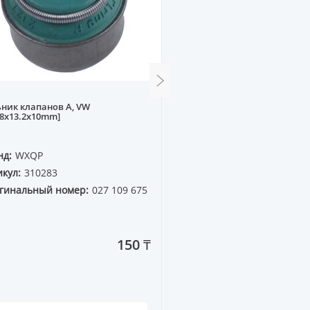
ник клапанов A, VW
Подушка под карбюрато
.8x13.2x10mm]
моновпрыск
нд:
WXQP
Бренд:
SUPERZING
кул:
310283
Артикул:
315861
гинальный номер:
027 109 675
Оригинальный номер:
050 129 761F
150 ₸