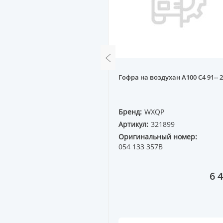
оздухан DAEWOO NEXIA
Гофра на воздухан A100 C4 91-- 2
M
QP
Бренд:
WXQP
11471
Артикул:
321899
ный номер:
96143380
Оригинальный номер:
054 133 357B
870 ₸
6 