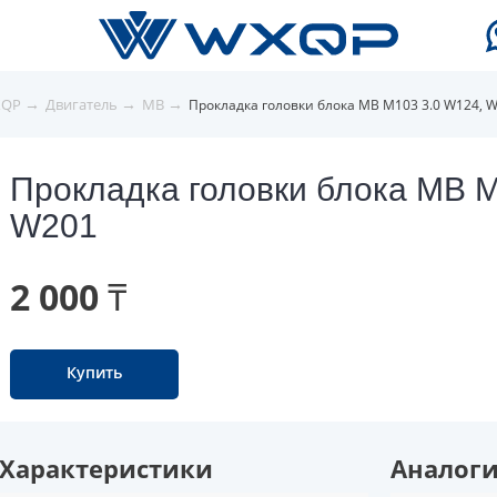
→
→
→
XQP
Двигатель
MB
Прокладка головки блока MB M103 3.0 W124, 
Прокладка головки блока MB M
W201
2 000 ₸
Купить
Характеристики
Аналог