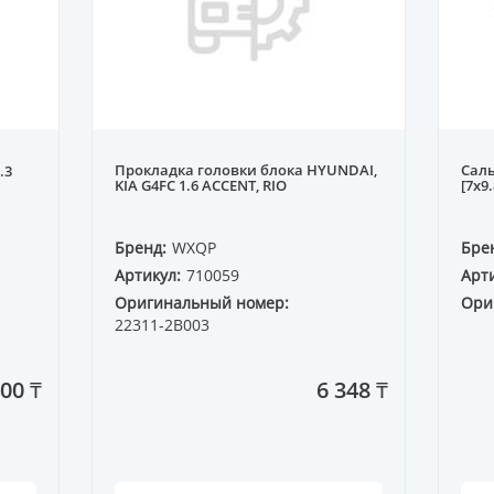
Прокладка головки блока HYUNDAI,
Саль
.3
KIA G4FC 1.6 ACCENT, RIO
[7x9
Бренд:
WXQP
Бре
Артикул:
710059
Арти
Оригинальный номер:
Ори
22311-2B003
400 ₸
6 348 ₸