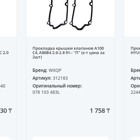
Прокладка крышки клапанов A100
Про
C 2.0
C4, A80B4 2.6-2.8 91-- "П" (к-т цена за
HYUN
2шт)
Бренд:
WXQP
Бре
Артикул:
312183
Арти
040
Оригинальный номер:
Ори
078 103 483L
224
30 ₸
1 758 ₸