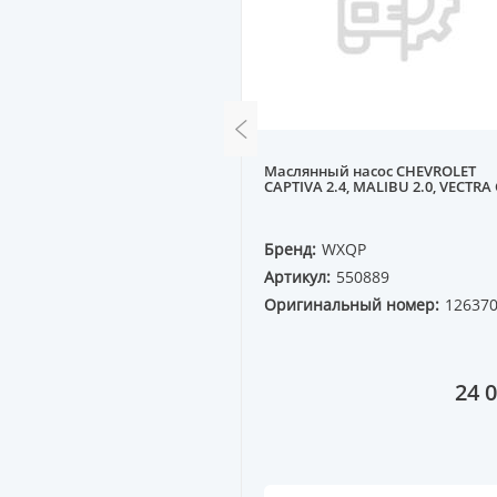
ладок на двигатель A80
Маслянный насос CHEVROLET
, A4 2.6-2.8 95-01, A6 2.6-2.8
CAPTIVA 2.4, MALIBU 2.0, VECTRA 
 94-96
QP
Бренд:
WXQP
12223
Артикул:
550889
ный номер:
Оригинальный номер:
12637
2A
11 396 ₸
24 0