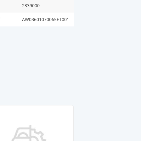
2339000
T
AW03601070065ET001