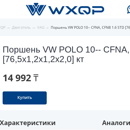
→
→
→
XQP
Двигатель
VAG
Поршень VW POLO 10-- CFNA, CFNB 1.6 STD [76,
Поршень VW POLO 10-- CFNA,
[76,5x1,2x1,2x2,0] кт
14 992 ₸
Купить
Характеристики
Аналог