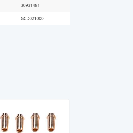
30931481
GCD021000