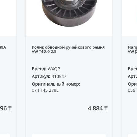
KIA
Ролик обводной ручейкового ремня
Напр
VW T4 2.0-2.5
VW [
Бренд:
WXQP
Бре
Артикул:
310547
Арти
Оригинальный номер:
Ори
074 145 278E
056 
96 ₸
4 884 ₸