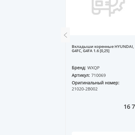
шневые кт NISSAN GA16
Вкладыши коренные HYUNDAI, 
,50x1,50x2,80]
G4FC, G4FA 1.6 [0,25]
QP
Бренд:
WXQP
2408
Артикул:
710069
ный номер:
Оригинальный номер:
00
21020-2B002
9 379 ₸
16 7