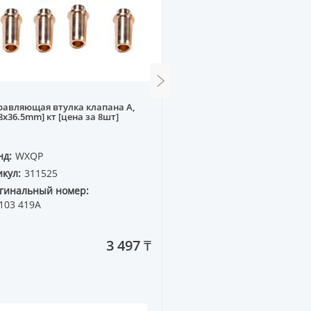
авляющая втулка клапана A,
Поршень HYUNDAI, KIA G4
8x36.5mm] кт [цена за 8шт]
[77,0x1,2x1,2x2,0] к-т
нд:
WXQP
Бренд:
WXQP
кул:
311525
Артикул:
710107
гинальный номер:
Оригинальный номер:
103 419A
23041-2B000
3 497 ₸