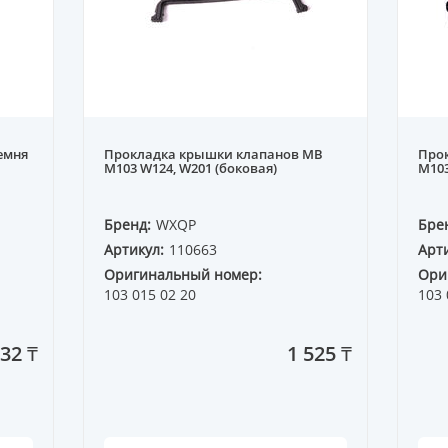
емня
Прокладка крышки клапанов MB
Про
M103 W124, W201 (боковая)
M103
Бренд:
WXQP
Бре
Артикул:
110663
Арти
Оригинальный номер:
Ори
103 015 02 20
103 
832 ₸
1 525 ₸