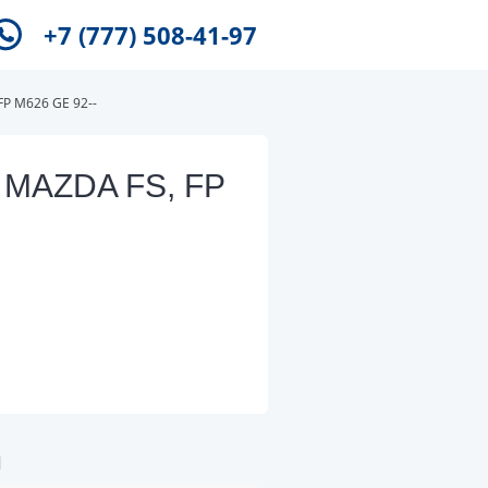
+7 (777) 508-41-97
FP M626 GE 92--
ь MAZDA FS, FP
и