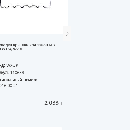
кладка крышки клапанов MB
Прокладка крышки кла
 W124, W201
M50 E34, E32 (с ваносом)
нд:
WXQP
Бренд:
WXQP
кул:
110683
Артикул:
210357
гинальный номер:
Оригинальный номер:
016 00 21
11 12 9 070 531
2 033 ₸