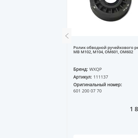
крышки клапанов A, VW
Ролик обводной ручейкового р
ка)
MB M102, M104, OM601, OM602
QP
Бренд:
WXQP
12021
Артикул:
111137
ный номер:
Оригинальный номер:
5A
601 200 07 70
837 ₸
1 