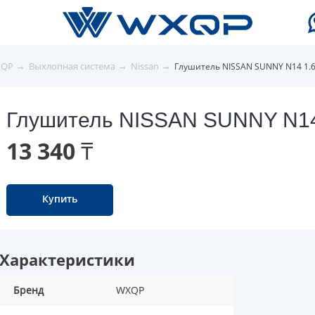
→
→
→
XQP
Выхлопная система
Nissan
Глушитель NISSAN SUNNY N14 1.6
Глушитель NISSAN SUNNY N14 
13 340 ₸
Купить
Характеристики
Бренд
WXQP