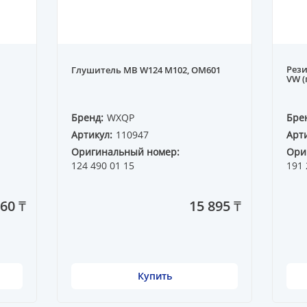
Рези
Глушитель MB W124 M102, OM601
VW (
Бренд:
WXQP
Бре
Артикул:
110947
Арти
Оригинальный номер:
Ори
124 490 01 15
191 
260 ₸
15 895 ₸
Купить