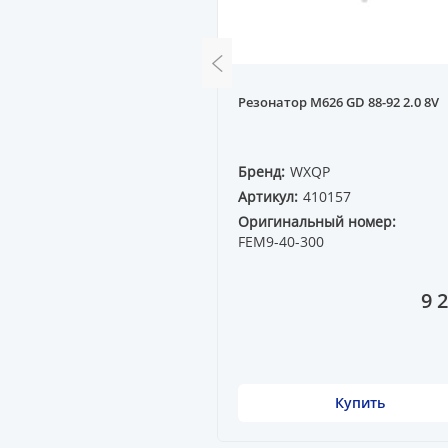
W GOLF4 98-05 1.4-1.6
Резонатор M626 GD 88-92 2.0 8V
QP
Бренд:
WXQP
15511
Артикул:
410157
ный номер:
Оригинальный номер:
9AK
FEM9-40-300
15 120 ₸
9 
Купить
Купить