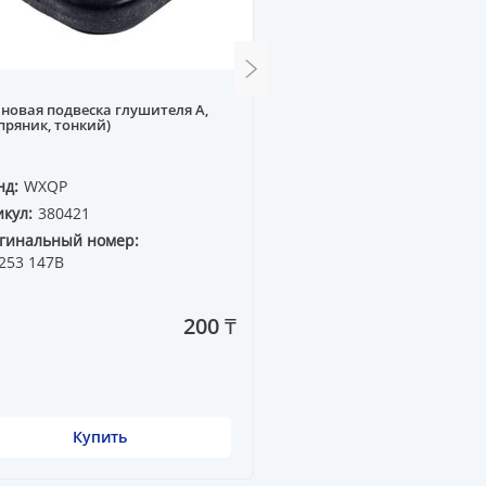
новая подвеска глушителя A,
Резонатор A100C4 91-- 2.6
пряник, тонкий)
нд:
WXQP
Бренд:
WXQP
кул:
380421
Артикул:
316815
гинальный номер:
Оригинальный номер:
253 147B
4A0 253 409F
200 ₸
Купить
Купить