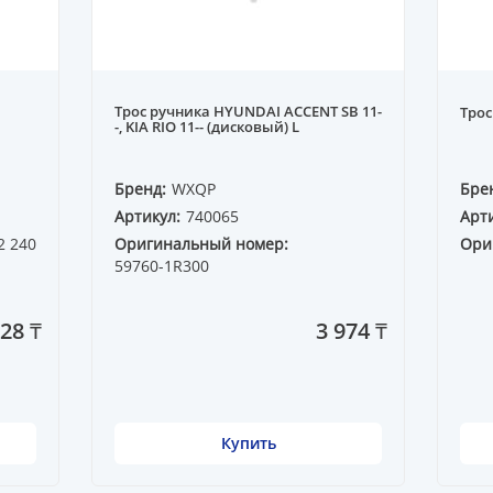
Трос ручника HYUNDAI ACCENT SB 11-
Трос
-, KIA RIO 11-- (дисковый) L
Бренд:
WXQP
Бре
Артикул:
740065
Арти
2 240
Оригинальный номер:
Ори
59760-1R300
28 ₸
3 974 ₸
Купить