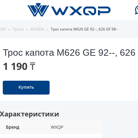
→
→
→
XQP
Троса
MAZDA
Трос капота M626 GE 92--, 626 GF 98--
Трос капота M626 GE 92--, 626
1 190 ₸
Купить
Характеристики
Бренд
WXQP