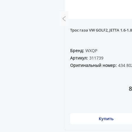
етра VW GOLF2 1.6-1.8
Трос газа VW GOLF2, JETTA 1.6-1.8
QP
Бренд:
WXQP
30025
Артикул:
311739
ный номер:
Оригинальный номер:
434 80
3D
2 299 ₸
8
Купить
Купить