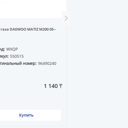
Трос ручника VW PASSAT3
 газа DAEWOO MATIZ M200 05--
(дисковый)
нд:
WXQP
Бренд:
WXQP
кул:
550515
Артикул:
340299
гинальный номер:
96490240
Оригинальный номер:
357 609 721A
1 140 ₸
Купить
Купить