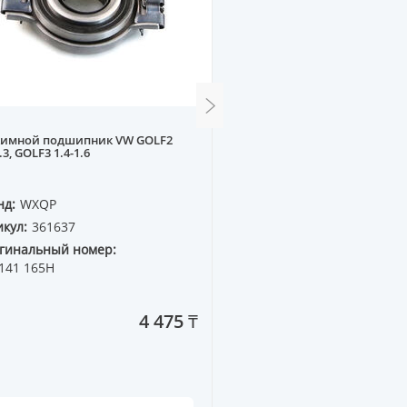
имной подшипник VW GOLF2
Корзина сцепления CHE
.3, GOLF3 1.4-1.6
[215mm] COBALT 13--, GE
нд:
WXQP
Бренд:
WXQP
кул:
361637
Артикул:
562055
гинальный номер:
Оригинальный номер:
141 165H
4 475 ₸