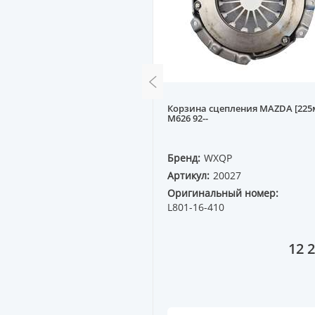
цепления DAEWOO,
Корзина сцепления MAZDA [225
[218mm] LACETTI, KALOS,
M626 92--
1.6
QP
Бренд:
WXQP
30093
Артикул:
20027
ный номер:
96349031
Оригинальный номер:
L801-16-410
13 000 ₸
12 2