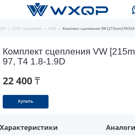
→
→
→
XQP
КПП, сцепление
VAG
Комплект сцепления VW [215mm] PASSAT 
Комплект сцепления VW [215m
97, T4 1.8-1.9D
22 400 ₸
Купить
Характеристики
Аналог