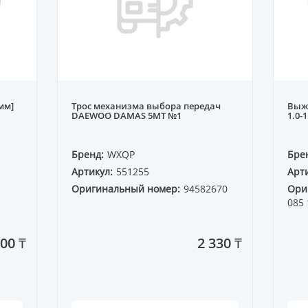
мм]
Трос механизма выбора передач
Выж
DAEWOO DAMAS 5MT №1
1.0-1
Бренд:
WXQP
Бре
Артикул:
551255
Арти
Оригинальный номер:
94582670
Ори
085 
00 ₸
2 330 ₸