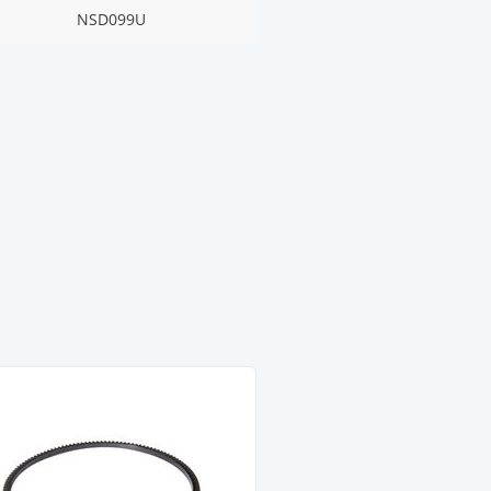
NSD099U