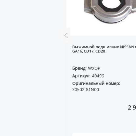
ения MB [228mm/26z]
Выжимной подшипник NISSAN 
 W201 200-300 (без
GA16, CD17, CD20
QP
Бренд:
WXQP
60651
Артикул:
40496
ный номер:
Оригинальный номер:
 05
30502-81N00
6 270 ₸
2 