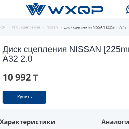
→
→
→
XQP
КПП, сцепление
Nissan
Диск сцепления NISSAN [225mm/24z] 
Диск сцепления NISSAN [225m
A32 2.0
10 992 ₸
Купить
Характеристики
Аналог