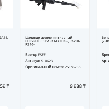
GA14,
Цилиндр сцепления главный
Вене
CHEVROLET SPARK M300 09--, RAVON
[250
R2 16--
Бренд:
ESEE
Бре
Артикул:
510623
Арти
Оригинальный номер:
25186238
959 ₸
9 988 ₸