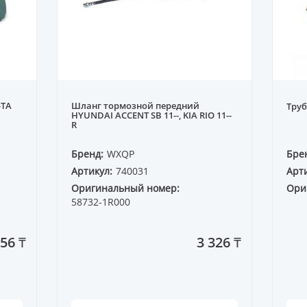
-TA
Шланг тормозной передний
Труб
HYUNDAI ACCENT SB 11--, KIA RIO 11--
R
Бренд:
WXQP
Бре
Артикул:
740031
Арти
Оригинальный номер:
Ори
58732-1R000
56 ₸
3 326 ₸