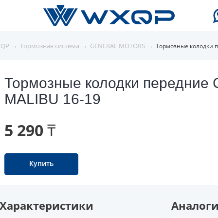
→
→
→
XQP
Тормозная система
GENERAL MOTORS
Тормозные колодки 
Тормозные колодки передни
MALIBU 16-19
5 290 ₸
Купить
Характеристики
Аналог