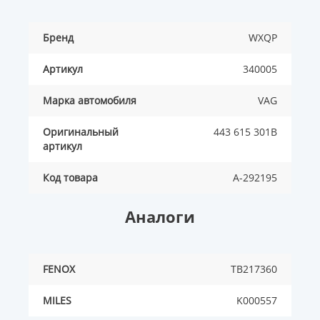
Бренд
WXQP
Артикул
340005
Марка автомобиля
VAG
Оригинальный
443 615 301B
артикул
Код товара
A-292195
Аналоги
FENOX
TB217360
MILES
K000557