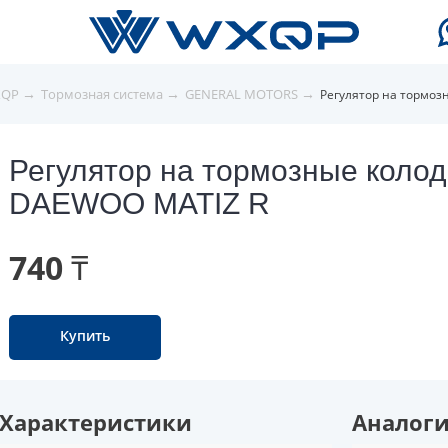
→
→
→
XQP
Тормозная система
GENERAL MOTORS
Регулятор на тормоз
Регулятор на тормозные колод
DAEWOO MATIZ R
740 ₸
Купить
Характеристики
Аналог