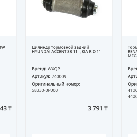
BMW
Цилиндр тормозной задний
Тор
HYUNDAI ACCENT SB 11--, KIA RIO 11--
RENA
MEGA
Бренд:
WXQP
Бре
Артикул:
740009
Арти
Оригинальный номер:
Ори
58330-0P000
410
440
843 ₸
3 791 ₸