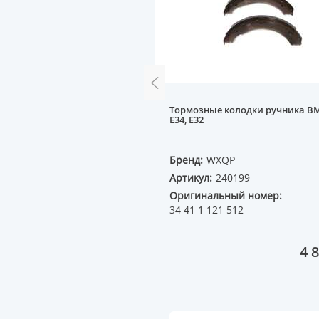
диск задний KIA
Тормозные колодки ручника 
 09--
E34, E32
QP
Бренд:
WXQP
20371
Артикул:
240199
ный номер:
Оригинальный номер:
00
34 41 1 121 512
17 438 ₸
4 