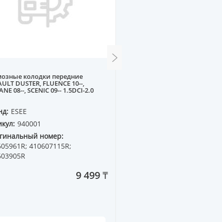
мозные колодки передние
Тормозные колодки пер
ULT DUSTER, FLUENCE 10--,
DAEWOO MATIZ 98--, ZAZ
NE 08--, SCENIC 09-- 1.5DCI-2.0
(Датчик: нет)
нд:
ESEE
Бренд:
SUPERZING
кул:
940001
Артикул:
551215
гинальный номер:
Оригинальный номер:
605961R; 410607115R;
603905R
9 499 ₸