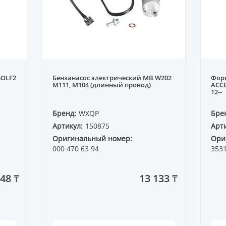
GOLF2
Бензанасос электрический MB W202
Форс
M111, M104 (длинный провод)
ACCE
12--
Бренд:
WXQP
Бре
Артикул:
150875
Арти
Оригинальный номер:
Ори
000 470 63 94
353
48 ₸
13 133 ₸