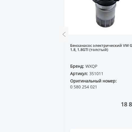
 электрический A80 88-91
Бензанасос электрический VW 
1.8, 1.8GTI (толстый)
QP
Бренд:
WXQP
51053
Артикул:
351011
ный номер:
811 906 091
Оригинальный номер:
0 580 254 021
8 111 ₸
18 8