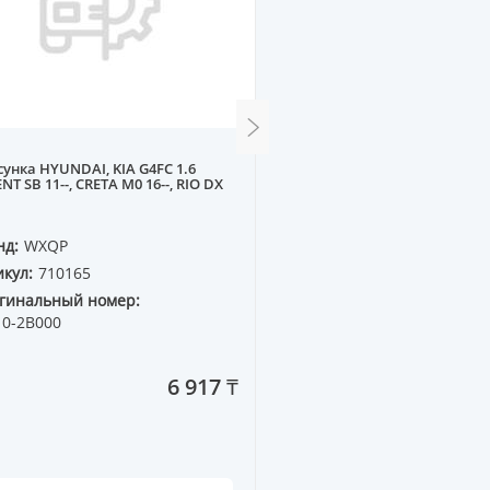
унка HYUNDAI, KIA G4FC 1.6
Бензанасос электрическ
NT SB 11--, CRETA M0 16--, RIO DX
PASSAT5 96-- кривой вых
нд:
WXQP
Бренд:
WXQP
кул:
710165
Артикул:
351057
гинальный номер:
Оригинальный номер:
10-2B000
6 917 ₸