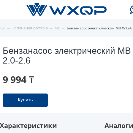
→
→
→
XQP
Топливная система
MB
Бензанасос электрический MB W124, 
Бензанасос электрический MB
2.0-2.6
9 994 ₸
Купить
Характеристики
Аналог