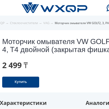
→
→
→
XQP
Стеклоочистители
VAG
Моторчик омывателя VW GOLF2, 3, PA
Моторчик омывателя VW GOLF2
4, T4 двойной (закрытая фишк
2 499 ₸
Купить
Характеристики
Аналог