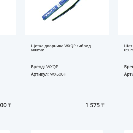
Щетка дворника WXQP гибрид
Щет
600mm
650
Бренд:
WXQP
Бре
Артикул:
WX600H
Арти
100 ₸
1 575 ₸