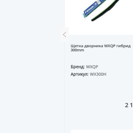
рника WXQP гибрид
Щетка дворника WXQP гибрид
300mm
QP
Бренд:
WXQP
X430H
Артикул:
WX300H
2 100 ₸
2 