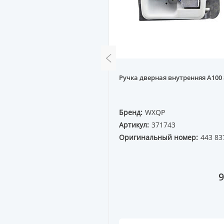
ор капота VW TOUAREG
Ручка дверная внутренняя A100 8
QP
Бренд:
WXQP
70405
Артикул:
371743
ный номер:
Оригинальный номер:
443 83
9B
3 498 ₸
9