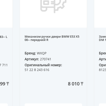
Механизм ручки двери BMW E53 X5
Зам
3-- L
00-- передний R
DM 1
Бренд:
WXQP
Бре
Артикул:
270741
Арти
7 711
Оригинальный номер:
Ори
51 22 8 243 616
812
99 ₸
8 010 ₸