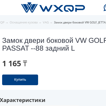
→
→
→
XQP
Оснащение кузова
VAG
Замок двери боковой VW GOLF, JETTA,
Замок двери боковой VW GOLF
PASSAT --88 задний L
1 165 ₸
Купить
Характеристики