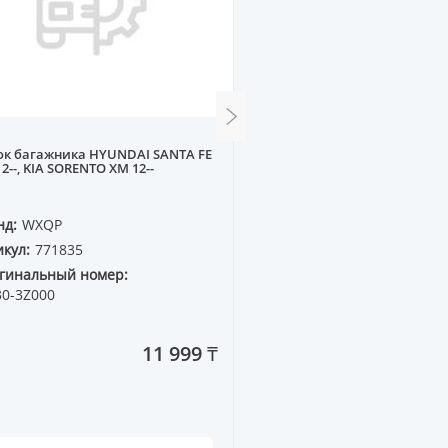
ок багажника HYUNDAI SANTA FE
Стеклоподъемник перед
2--, KIA SORENTO XM 12--
91-- (электрика) L
нд:
WXQP
Бренд:
WXQP
кул:
771835
Артикул:
350835
гинальный номер:
Оригинальный номер:
30-3Z000
4A0 837 461A
11 999 ₸