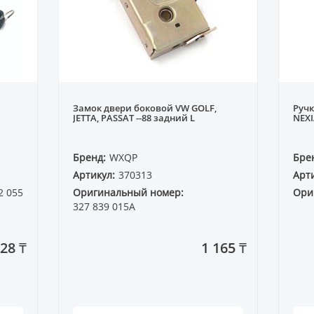
Замок двери боковой VW GOLF,
Руч
JETTA, PASSAT --88 задний L
NEXI
Бренд:
WXQP
Бре
Артикул:
370313
Арти
2 055
Оригинальный номер:
Ори
327 839 015A
528 ₸
1 165 ₸