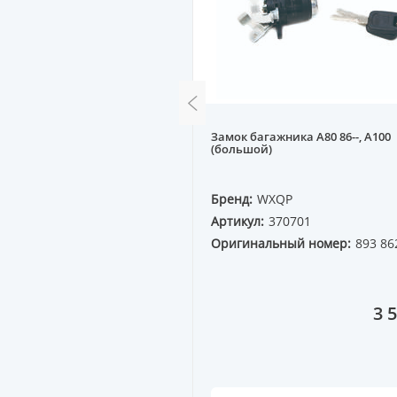
Замок багажника A80 86--, A100
р капота A80B4 91--
(большой)
QP
Бренд:
WXQP
70517
Артикул:
370701
ный номер:
Оригинальный номер:
893 86
0A
1 850 ₸
3 