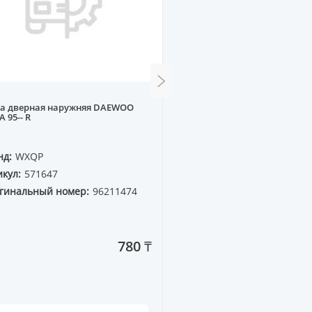
ка дверная наружняя DAEWOO
Амортизатор багажника 
A 95-- R
01 (280mm)
нд:
WXQP
Бренд:
WXQP
кул:
571647
Артикул:
370519
гинальный номер:
96211474
Оригинальный номер:
4B5 827 552D
780 ₸