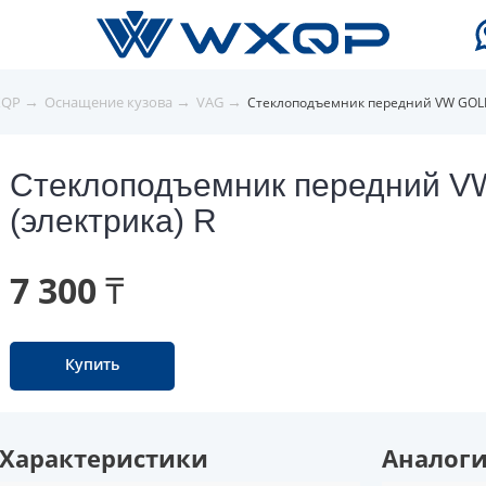
→
→
→
XQP
Оснащение кузова
VAG
Стеклоподъемник передний VW GOLF3
Стеклоподъемник передний 
(электрика) R
7 300 ₸
Купить
Характеристики
Аналог