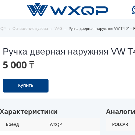
→
→
→
XQP
Оснащение кузова
VAG
Ручка дверная наружняя VW T4 91-- 
Ручка дверная наружняя VW T4
5 000 ₸
Купить
Характеристики
Аналог
Бренд
WXQP
POLCAR