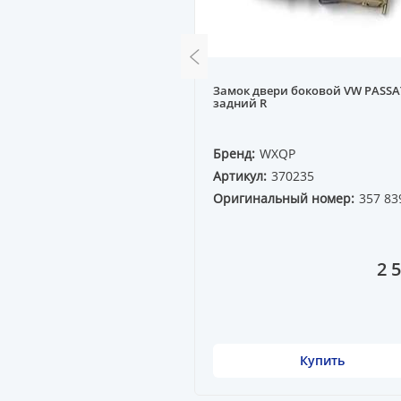
 боковой KIA RIO DX 11--
Замок двери боковой VW PASSAT
задний R
QP
Бренд:
WXQP
70827
Артикул:
370235
ный номер:
Оригинальный номер:
357 83
20
20 583 ₸
2 
Купить
Купить