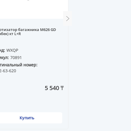
ртизатор багажника M626 GD
Ручка дверная внутренняя
чбек) кт L+R
нд:
WXQP
Бренд:
WXQP
кул:
70891
Артикул:
371745
гинальный номер:
Оригинальный номер:
2-63-620
5 540 ₸
Купить
Купить