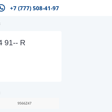
+7 (777) 508-41-97
R
 91-- R
и
9566Z47