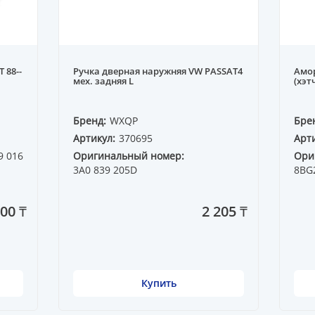
 88--
Ручка дверная наружняя VW PASSAT4
Амо
мех. задняя L
(хэт
Бренд:
WXQP
Бре
Артикул:
370695
Арти
9 016
Оригинальный номер:
Ори
3A0 839 205D
8BG
500 ₸
2 205 ₸
Купить