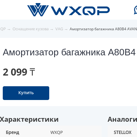
→
→
→
XQP
Оснащение кузова
VAG
Амортизатор багажника A80B4 AVAN
Амортизатор багажника A80B4
2 099 ₸
Купить
Характеристики
Аналог
Бренд
WXQP
STELLOX