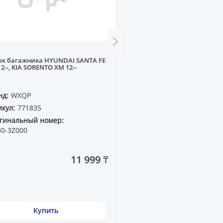
ок багажника HYUNDAI SANTA FE
Замок двери боковой A10
2--, KIA SORENTO XM 12--
задний R
нд:
WXQP
Бренд:
WXQP
кул:
771835
Артикул:
370309
гинальный номер:
Оригинальный номер:
30-3Z000
433 839 016N
11 999 ₸
Купить
Купить