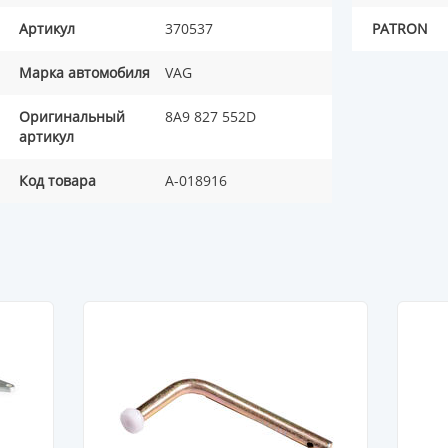
Артикул
370537
PATRON
Марка автомобиля
VAG
Оригинальный
8A9 827 552D
артикул
Код товара
A-018916