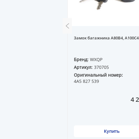
рывания двери A100C4 91-
Замок багажника A80B4, A100C4 
QP
Бренд:
WXQP
70257
Артикул:
370705
ный номер:
Оригинальный номер:
1A
4A5 827 539
1 439 ₸
4 
Купить
Купить