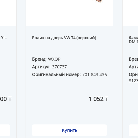
Зам
91--
Ролик на дверь VW T4 (верхний)
DM 1
Бренд:
WXQP
Бре
Артикул:
370737
Арти
Оригинальный номер:
701 843 436
Ори
812
200 ₸
1 052 ₸
Купить