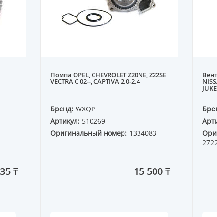
Помпа OPEL, CHEVROLET Z20NE, Z22SE
Вент
VECTRA C 02--, CAPTIVA 2.0-2.4
NISS
JUKE
Бренд:
WXQP
Бре
Артикул:
510269
Арти
Оригинальный номер:
1334083
Ори
2722
35 ₸
15 500 ₸