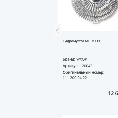
ист. охлаждения NISSAN
Гидромуфта MB M111
8--, ALMERA N16 00--,
 95-- (короткий)
QP
Бренд:
WXQP
0651
Артикул:
120045
ный номер:
Оригинальный номер:
00
111 200 04 22
720 ₸
12 6