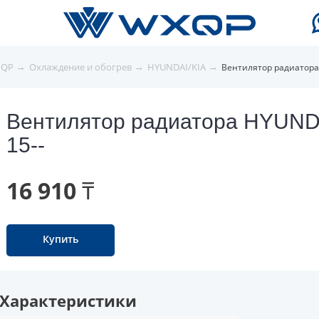
→
→
→
XQP
Охлаждение и обогрев
HYUNDAI/KIA
Вентилятор радиатора
Вентилятор радиатора HYUN
15--
16 910 ₸
Купить
Характеристики