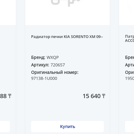
Пат
Радиатор печки KIA SORENTO XM 09--
ACCO
Бренд:
WXQP
Бре
Артикул:
720657
Арти
Оригинальный номер:
Ори
97138-1U000
195
88 ₸
15 640 ₸
Купить