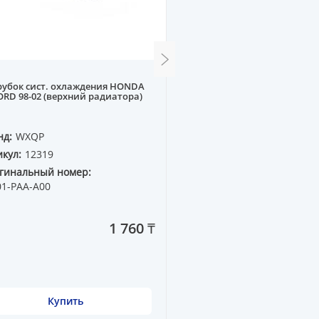
рубок сист. охлаждения HONDA
Радиатор основной T-TA 
RD 98-02 (верхний радиатора)
#T19# 92-97 1.6 MT
нд:
WXQP
Бренд:
WXQP
кул:
12319
Артикул:
12230
гинальный номер:
Оригинальный номер:
01-PAA-A00
16400-16470
1 760 ₸
Купить
Купить