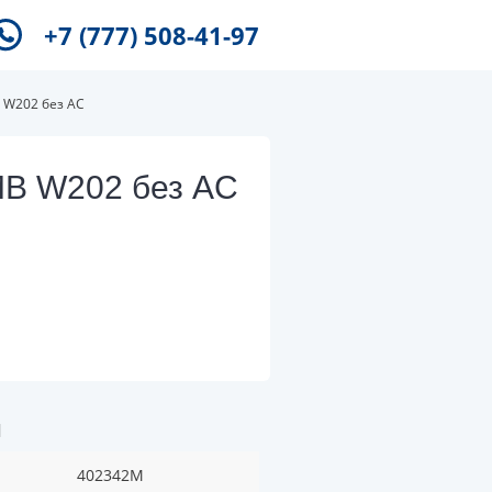
+7 (777) 508-41-97
 W202 без AC
MB W202 без AC
и
402342M