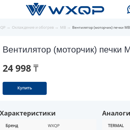
→
→
→
XQP
Охлаждение и обогрев
MB
Вентилятор (моторчик) печки MB
Вентилятор (моторчик) печки 
24 998 ₸
Купить
Характеристики
Аналог
Бренд
WXQP
TERMAL