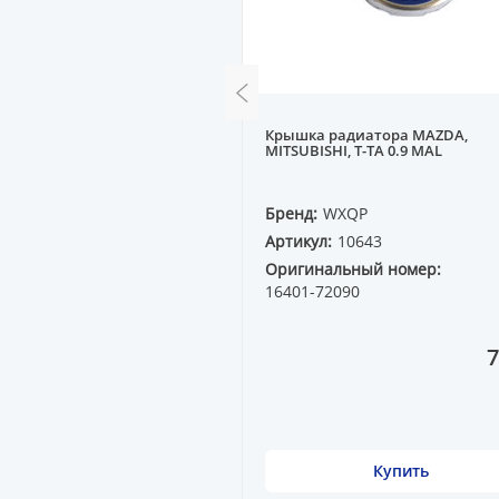
новной M626 GE 92-- 2.5,
Крышка радиатора MAZDA,
.6-2.0 AT
MITSUBISHI, T-TA 0.9 MAL
QP
Бренд:
WXQP
0976
Артикул:
10643
ный номер:
Оригинальный номер:
00D
16401-72090
27 720 ₸
7
Купить
Купить