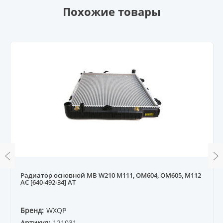
Похожие товары
Радиатор основной MB W210 M111, OM604, OM605, M112
AC [640-492-34] AT
Бренд:
WXQP
Артикул:
121031