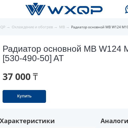
→
→
→
XQP
Охлаждение и обогрев
MB
Радиатор основной MB W124 M103
Радиатор основной MB W124 
[530-490-50] AT
37 000 ₸
Купить
Характеристики
Аналог