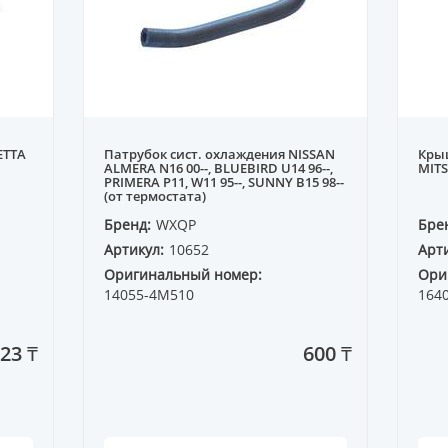
ETTA
Патрубок сист. охлаждения NISSAN
Кры
ALMERA N16 00--, BLUEBIRD U14 96--,
MITS
PRIMERA P11, W11 95--, SUNNY B15 98--
(от термостата)
Бренд:
WXQP
Бре
Артикул:
10652
Арти
Оригинальный номер:
Ори
14055-4M510
164
23 ₸
600 ₸