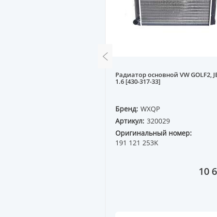
т. охлаждения VW PASSAT,
Радиатор основной VW GOLF2, J
-2.0 (металл.)
1.6 [430-317-33]
QP
Бренд:
WXQP
21509
Артикул:
320029
ный номер:
Оригинальный номер:
5L
191 121 253K
3 090 ₸
10 6