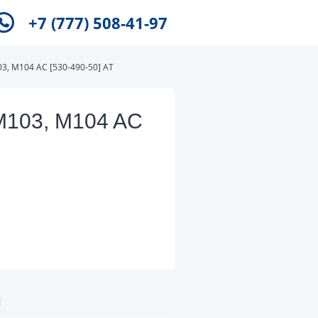
+7 (777) 508-41-97
, M104 AC [530-490-50] AT
M103, M104 AC
и