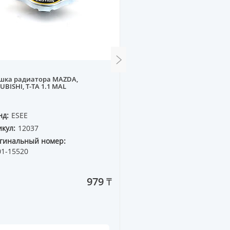
шка радиатора MAZDA,
Патрубок сист. охлажден
UBISHI, T-TA 1.1 MAL
нд:
ESEE
Бренд:
WXQP
кул:
12037
Артикул:
314123
гинальный номер:
Оригинальный номер:
01-15520
979 ₸