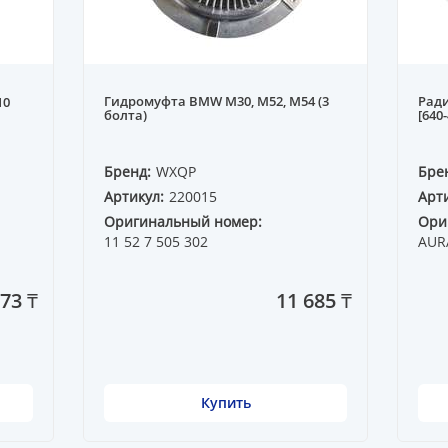
Гидромуфта BMW M30, M52, M54 (3
Ради
10
болта)
[640
Бренд:
WXQP
Бре
Артикул:
220015
Арти
Оригинальный номер:
Ори
11 52 7 505 302
AUR
873 ₸
11 685 ₸
Купить