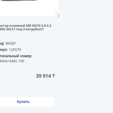
атор основной MB W210 2.8-3.2
Радиатор основной HYU
-492-34] AT под 3 патрубка!!!
ACCENT SB 11--, KIA RIO 11-
нд:
WXQP
Бренд:
WXQP
кул:
120579
Артикул:
720009
гинальный номер:
Оригинальный номер:
ADIA=KMS 190
25310-1R050
39 914 ₸
Купить
Купить