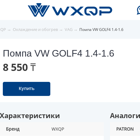
→
→
→
XQP
Охлаждение и обогрев
VAG
Помпа VW GOLF4 1.4-1.6
Помпа VW GOLF4 1.4-1.6
8 550 ₸
Купить
Характеристики
Аналог
Бренд
WXQP
PATRON