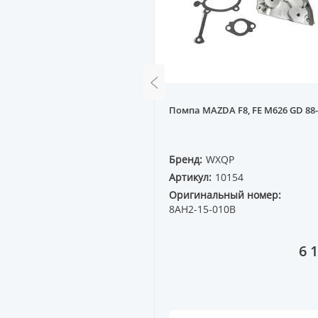
основной DAEWOO MATIZ
Помпа MAZDA F8, FE M626 GD 88-
295x18]
QP
Бренд:
WXQP
50457
Артикул:
10154
ный номер:
96322941
Оригинальный номер:
8AH2-15-010B
24 458 ₸
6 