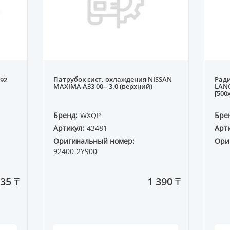
Патрубок сист. охлаждения NISSAN
Рад
92
MAXIMA A33 00-- 3.0 (верхний)
LANO
[500
Бренд:
WXQP
Бре
Артикул:
43481
Арти
Оригинальный номер:
Ори
92400-2Y900
135 ₸
1 390 ₸