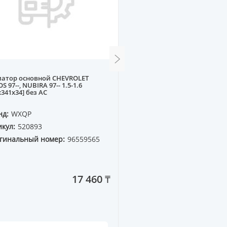
иатор основной CHEVROLET
Помпа BMW M43 E34, E36
S 97--, NUBIRA 97-- 1.5-1.6
x341x34] без AC
нд:
WXQP
Бренд:
WXQP
кул:
520893
Артикул:
220165
гинальный номер:
96559565
Оригинальный номер:
11 51 1 721 872
17 460 ₸