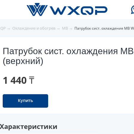
→
→
→
XQP
Охлаждение и обогрев
MB
Патрубок сист. охлаждения MB W
Патрубок сист. охлаждения M
(верхний)
1 440 ₸
Купить
Характеристики