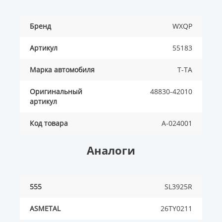
Бренд
WXQP
Артикул
55183
Марка автомобиля
T-TA
Оригинальный
48830-42010
артикул
Код товара
A-024001
Аналоги
555
SL3925R
ASMETAL
26TY0211